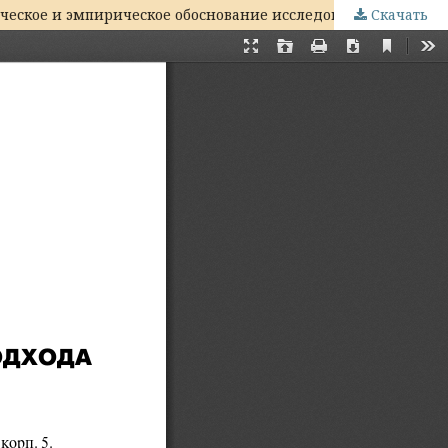
Скачать
Субъективная оценка безопасности как показатель адаптированности к рискам социальных изменений: методологическое и эмпирическое обоснование исследовательского подхода