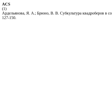
ACS
(1)
Ардельянова, Я. А.; Брюно, В. В. Субкультура квадроберов в
127-150.