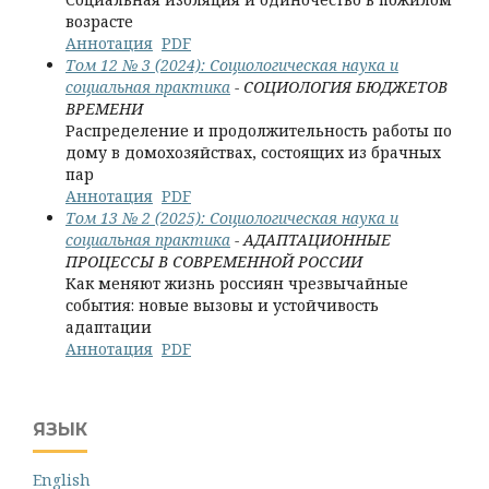
возрасте
Аннотация
PDF
Том 12 № 3 (2024): Социологическая наука и
социальная практика
- СОЦИОЛОГИЯ БЮДЖЕТОВ
ВРЕМЕНИ
Распределение и продолжительность работы по
дому в домохозяйствах, состоящих из брачных
пар
Аннотация
PDF
Том 13 № 2 (2025): Социологическая наука и
социальная практика
- АДАПТАЦИОННЫЕ
ПРОЦЕССЫ В СОВРЕМЕННОЙ РОССИИ
Как меняют жизнь россиян чрезвычайные
события: новые вызовы и устойчивость
адаптации
Аннотация
PDF
ЯЗЫК
English