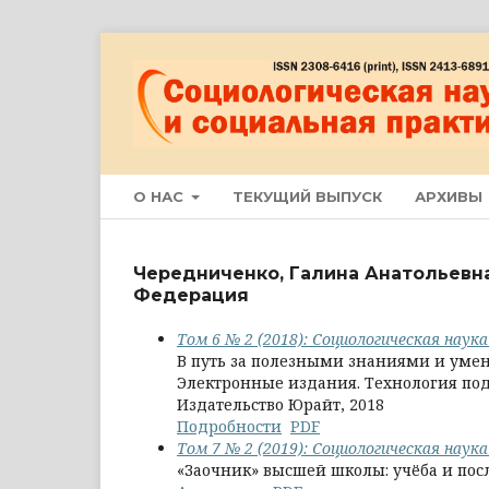
О НАС
ТЕКУЩИЙ ВЫПУСК
АРХИВЫ
Чередниченко, Галина Анатольевн
Федерация
Том 6 № 2 (2018): Социологическая наук
В путь за полезными знаниями и умени
Электронные издания. Технология подг
Издательство Юрайт, 2018
Подробности
PDF
Том 7 № 2 (2019): Социологическая наук
«Заочник» высшей школы: учёба и пос