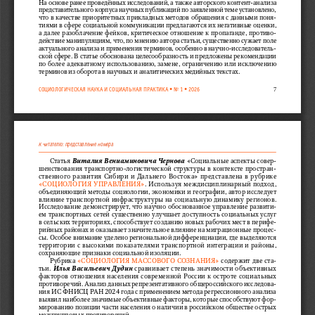
На основе ранее проведённых исследований, а также авторского контент-анализа 
представительного корпуса научных публикаций по заявленной теме установлено, 
что в качестве приоритетных прикладных методов обращения с данными поня
-
тиями в сфере социальной коммуникации предлагаются их негативные оценки, 
а далее разоблачение фейков, критическое отношение к пропаганде, противо
-
действие манипуляциям, что, по мнению автора статьи, существенно сужает поле 
актуального анализа и применения терминов, особенно в научно-исследователь
-
ской сфере. В статье обоснована целесообразность и предложены рекомендации 
по более адекватному использованию, замене, ограничению или исключению 
терминов из оборота в научных и аналитических медийных текстах.
7
СОЦИОЛОГИЧЕСКАЯ НАУКА И СОЦИАЛЬНАЯ ПРАКТИКА • No 1 • 2026
К читателю: представление номера
Статья 
Виталия Вениаминовича Чернова
 «Социальные аспекты совер
-
шенствования транспортно-логистической структуры в контексте простран
-
ственного развития Сибири и Дальнего Востока» представлена в рубрике 
«СОЦИОЛОГИЯ УПРАВЛЕНИЯ»
. Используя междисциплинарный подход, 
объединяющий методы социологии, экономики и географии, автор исследует 
влияние транспортной инфраструктуры на социальную динамику регионов. 
Исследование демонстрирует, что научно обоснованное управление развити
-
ем транспортных сетей существенно улучшает доступность социальных услуг 
в сельских территориях, способствует созданию новых рабочих мест в перифе
-
рийных районах и оказывает значительное влияние на миграционные процес
-
сы. Особое внимание уделено региональной дифференциации, где выделяются 
территории с высокими показателями транспортной интеграции и районы, 
сохраняющие признаки социальной изоляции.
Рубрика 
«СОЦИОЛОГИЯ МАССОВОГО СОЗНАНИЯ»
 содержит две ста
-
тьи. 
Илья Васильевич Дудин
 сравнивает степень значимости объективных 
факторов отношения населения современной России к остроте социальных 
противоречий. Анализ данных репрезентативного общероссийского исследова
-
ния ИС ФНИСЦ РАН 2024 года с применением метода регрессионного анализа 
выявил наиболее значимые объективные факторы, которые способствуют фор
-
мированию позиции части населения о наличии в российском обществе острых 
межгрупповых противоречий.