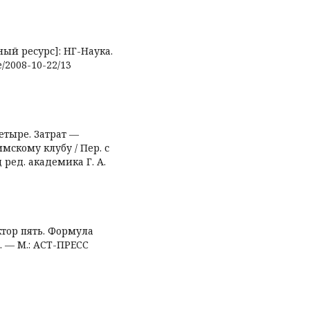
ный ресурс]: НГ-Наука.
e/2008-10-22/13
четыре. Затрат —
мскому клубу / Пер. с
 ред. академика Г. А.
актор пять. Формула
. — М.: АСТ-ПРЕСС