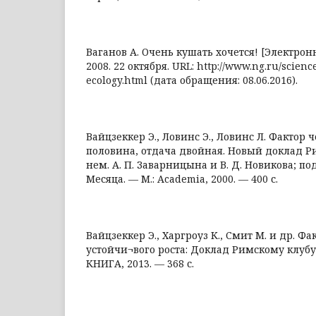
Ваганов А. Очень кушать хочется! [Электрон
2008. 22 октября. URL: http://www.ng.ru/scienc
ecology.html (дата обращения: 08.06.2016).
Вайцзеккер Э., Ловинс Э., Ловинс Л. Фактор 
половина, отдача двойная. Новый доклад Ри
нем. А. П. Заварницына и В. Д. Новикова; под
Месяца. — М.: Academia, 2000. — 400 с.
Вайцзеккер Э., Харгроуз К., Смит М. и др. Ф
устойчи¬вого роста: Доклад Римскому клубу
КНИГА, 2013. — 368 с.