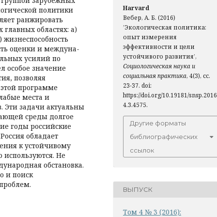
й группой зарубежных
Harvard
логической политики
Вебер, А. Б. (2016)
оляет ранжировать
’Экологическая политика:
 главных областях: а)
опыт измерения
) жизнеспособность
эффективности и цели
сть оценки и междуна­
устойчивого развития’,
льных усилий по
Социологическая наука и
л особое значение
социальная практика
, 4(3), сс.
ия, позволяя
23-37. doi:
 этой программе
https://doi.org/10.19181/snsp.2016
лабые места и
4.3.4575.
. Эти задачи актуальны
жающей среды долгое
Другие форматы
ние годы российские
 Россия обладает
библиографических
ения к устойчивому
ссылок
 ис­пользуются. Не
дународная обстановка.
о и поиск
проблем.
ВЫПУСК
Том 4 № 3 (2016):