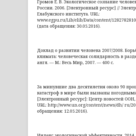
Громов Е. В. Экологическое сознание челов
России. 2006. [Электронный ресурс] // Элек
Елабужского института. URL:
www.egpu.ru/Lib/elib/Data/content/1282782810
(дата обращения: 30.05.2016).
Доклад о развитии человека 2007/2008. Бор
климата: человеческая солидарность в разд
англ. — М.: Весь Мир, 2007. — 400 с.
За минувшие два десятилетия около 90 про
катастроф в мире были вызваны погодным
[Электронный ресурс]: Центр новостей ООН, 
URL: http://www.un.org/content/news/dh/ ru/2
обращения: 12.05.2016).
Индекс экологической эффективности. 2014.