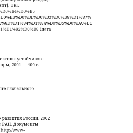
йт]. URL:
BD%D0%B4%D0%B5
%D0%BB%D0%BE%D0%B3%D0%B8%D1%87%
1%8D%D1%84%D1%84%D0%B5%D0%BA%D1
%D1%82%D0%B8 (дата
пективы устойчивого
орм, 2001 — 400 с.
сте глобального
 развития России. 2002
е РАН. Документы
http://www-