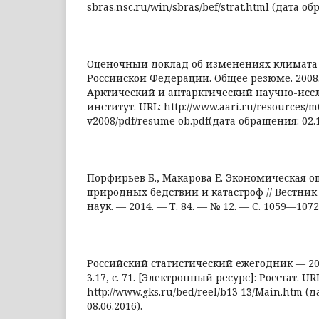
sbras.nsc.ru/win/sbras/bef/strat.html (дата об
Оценочный доклад об изменениях климата 
Российской Федерации. Общее резюме. 2008.
Арктический и антарктический научно-исс
институт. URL: http://www.aari.ru/resources/m
v2008/pdf/resume ob.pdf(дата обращения: 02.1
Порфирьев Б., Макарова Е. Экономическая о
природных бедствий и катастроф // Вестни
наук. — 2014. — Т. 84. — № 12. — С. 1059—1072
Российский статистический ежегодник — 2013. 
3.17, с. 71. [Электронный ресурс]: Росстат. UR
http://www.gks.ru/bed/reel/b13 13/Main.htm (
08.06.2016).