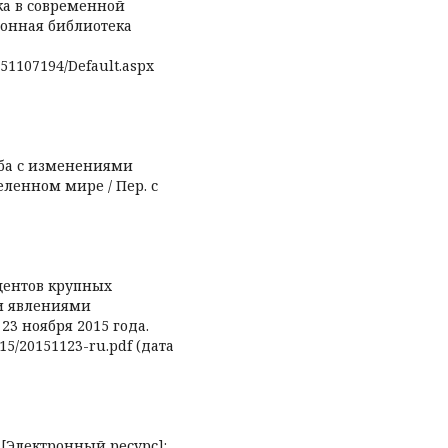
ека в современной
тронная библиотека
51107194/Default.aspx
ьба с изменениями
еленном мире / Пер. с
центов крупных
и явлениями
23 ноября 2015 года.
015/20151123-ru.pdf (дата
 [Электронный ресурс]: