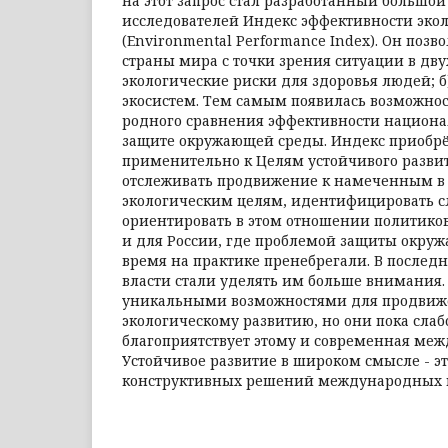
на этот за­прос стал разработанный большо
исследователей Индекс эффективности эко
(Environmental Performance Index). Он позв
страны мира с точки зрения ситуации в двух
экологические риски для здоровья людей; б
экосистем. Тем самым появилась возможно
родного сравнения эффективности национа
защите окружающей среды. Индекс приобрё
применительно к Целям устойчивого развит
отслеживать продвижение к намеченным в
экологическим целям, идентифицировать с
ориентировать в этом отношении политиков
и для России, где проблемой защиты окру
время на практике пренебрегали. В послед
власти стали уделять им больше внимания.
уникальными воз­можностями для продвиж
экологическому развитию, но они пока слабо
благоприятствует этому и современная меж
Устойчивое развитие в широком смысле - эт
конструктивных решений международных 