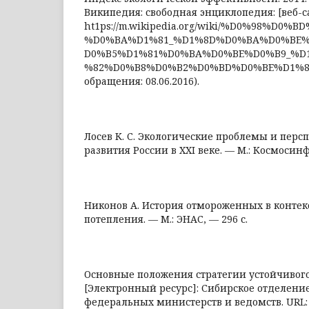
Википедия: свободная энциклопедия: [веб-са
ht1ps://m.wikipedia.org/wiki/%D0%98%D0%
%D0%BA%D1%81_%D1%8D%D0%BA%D0%BE
D0%B5%D1%81%D0%BA%D0%BE%D0%B9_%D
%82%D0%B8%D0%B2%D0%BD%D0%BE%D1%81
обращения: 08.06.2016).
Лосев К. С. Экологические проблемы и перс
развития России в XXI веке. — М.: Космосинф
Никонов А. История отмороженных в контек
потепления. — М.: ЭНАС, — 296 с.
Основные положения стратегии устойчивого
[Электронный ресурс]: Сибирское отделени
федеральных министерств и ведомств. URL: 