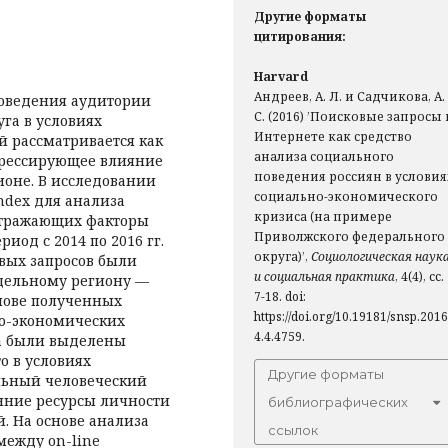
Другие форматы
цитирования:
Harvard
Андреев, А. Л. и Садчикова, А.
поведения аудитории
С. (2016) ’Поисковые запросы 
га в условиях
Интернете как средство
й рассматривается как
анализа социального
грессирующее влияние
поведения россиян в условия
ионе. В исследовании
социально-экономического
andex для анализа
кризиса (на примере
отражающих факторы
Приволжского федерального
иод с 2014 по 2016 гг.
округа)’,
Социологическая наук
овых запросов были
и социальная практика
, 4(4), сс.
тдельному региону —
7-18. doi:
нове полученных
https://doi.org/10.19181/snsp.2016
о-экономических
4.4.4759.
на были выделены
о в условиях
Другие форматы
льный человеческий
нние ресурсы личности
библиографических
 На основе ана­лиза
ссылок
между on-line