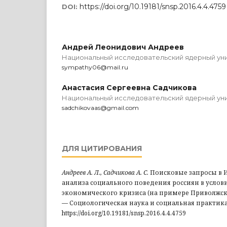
https://doi.org/10.19181/snsp.2016.4.4.4759
DOI:
Андрей Леонидович Андреев
Национальный исследовательский ядерный у
sympathy06@mail.ru
Анастасия Сергеевна Садчикова
Национальный исследовательский ядерный у
sadchikovaas@gmail.com
ДЛЯ ЦИТИРОВАНИЯ
Андреев А. Л., Садчикова А. С.
Поисковые запросы в И
анализа социального поведения россиян в услов
экономического кризиса (на примере Приволжско
— Социологическая наука и социальная практика, 201
https://doi.org/10.19181/snsp.2016.4.4.4759