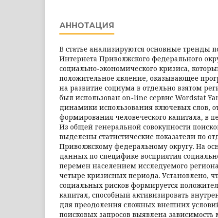
АННОТАЦИЯ
В статье анализируются основные тренды 
Интернета Приволжского федерального окру
социально-экономического кризиса, кото­ры
положительное явление, оказывающее про
на развитие социума в отдельно взятом рег
был использован on-line сервис Wordstat Y
динамики использования ключевых слов, 
формирования человеческого капитала, в пер
Из общей гене­ральной совокупности поиск
выделены статистические показатели по о
Приволжскому федеральному округу. На ос
данных по специфике восприятия социальн
перемен населением исследуемого ре­гио
четыре кризисных периода. Установлено, чт
социальных рисков формируется положите
капитал, способный активизировать внутре
для преодоления сложных внешних условий.
поисковых запросов выявлена зависимость 