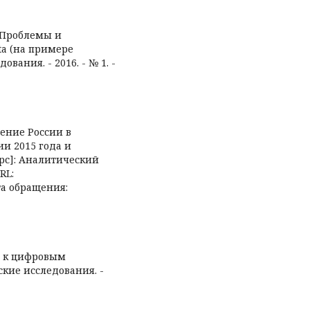
Д. Проблемы и
ta (на примере
вания. - 2016. - № 1. -
ение России в
и 2015 года и
рс]: Аналитический
RL:
дата обращения:
е: к цифровым
кие исследования. -