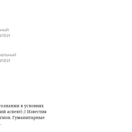
ьный
 МИФИ
нальный
 МИФИ
сознании в условиях
й аспект) // Известия
егион. Гуманитарные
.