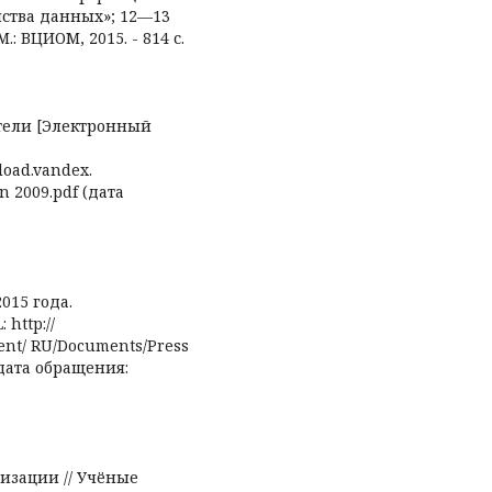
нства данных»; 12—13
: ВЦИОМ, 2015. - 814 с.
атели [Электронный
load.vandex.
 2009.pdf (дата
015 года.
http://
ent/ RU/Documents/Press
(дата обращения:
лизации // Учёные