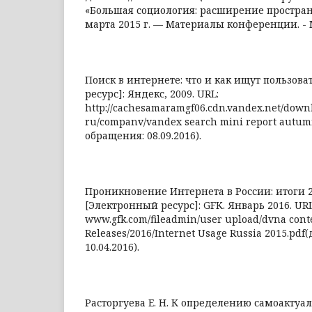
«Большая социология: расширение простра
марта 2015 г. — Материалы конференции. - М.
Поиск в интернете: что и как ищут пользов
ресурс]: Яндекс, 2009. URL:
http://cachesamaramgf06.cdn.vandex.net/down
ru/companv/vandex search mini report autumn
обращения: 08.09.2016).
Проникновение Интернета в России: итоги 2
[Электронный ресурс]: GFK. Январь 2016. URL: 
www.gfk.com/fileadmin/user upload/dvna cont
Releases/2016/Internet Usage Russia 2015.pdf
10.04.2016).
Расторгуева Е. Н. К определению самоактуа