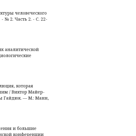
уктуры человеческого
 № 2. Часть 2. - С. 22-
ник аналитической
циологические
люция, которая
лим / Виктор Майер-
ы Гайдюк. — М.: Манн,
нения и большие
инской конференции