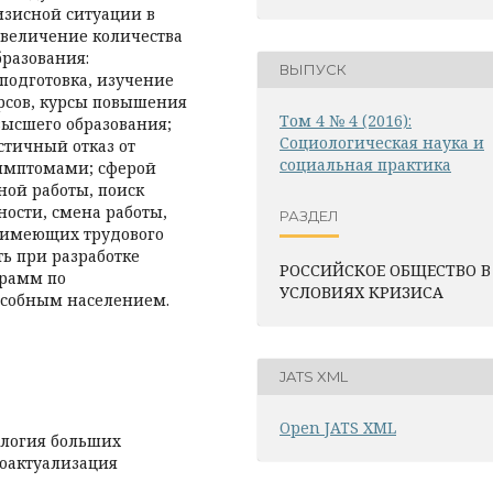
изисной ситуации в
увеличение количества
бразования:
ВЫПУСК
подготовка, изучение
урсов, курсы повышения
Том 4 № 4 (2016):
ысшего образования;
Социологическая наука и
стичный отказ от
социальная практика
имптомами; сферой
ной работы, поиск
ости, смена работы,
РАЗДЕЛ
е имеющих трудового
ь при разработке
РОССИЙСКОЕ ОБЩЕСТВО В
рамм по
УСЛОВИЯХ КРИЗИСА
особным населением.
JATS XML
Open JATS XML
ология больших
моактуализация