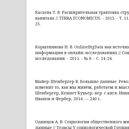
Касаева Т. В. Расширительная трактовка стр
капитала // TERRA ECONOMICUS. - 2013. - Т. 11. -
23.
Корытникова Н. В. OnlineBigData как источ
информации в онлайн-исследованиях // Со
исследования. - 2015. - № 8. - С. 14-24.
Майер-Шенбергер В. Большие данные. Рево
изменит то, как мы живём, работаем и мыс
Шенбергер, Кеннет Кукьер; пер. с англ. Инн
Иванов и Фербер, 2014. — 240 с.
Одинцов А. В. Социология общественного м
данные // Тезисы V социологической Груш