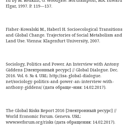
Ed by M. Redklift, G. Woodgate. Northampton, MA: Edward
Elgar, 1997. P. 119—137.
Fisher-Kowalski M., Haberl H. Socioecological Transitions
and Global Change. Trajectories of Social Metabolism and
Land Use. Vienna: Klagenfurt University, 2007.
Sociology, Politics and Power. An Interview with Antony
Giddens [Электронный ресурс] // Global Dialogue. Dec.
2016. Vol. 6. № 4. URL: http://isa-global-dialogue.
net/sociology-politics-and-power-an-interview-with-
anthony-giddens/ (дата обраще¬ния: 14.02.2017).
The Global Risks Report 2016 [Электронный ресурс] //
World Economic Forum. Geneva. URL:
www.weforum.org/risks (дата обращения: 14.02.2017).