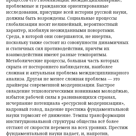
проблемные и граждански ориентированные
исследования, присущие всей истории русской науки,
должны быть возрождены. Социальные процессы
глобализации носят нелинейный, вероятностный
характер, изобилуя неожиданными поворотами.
Среда, в которой они совершаются, не инертна,
поскольку также состоит из совокупности динамич­ных
и статичных сил противодействия, причём их
взаимодействия имеют разные темпоритмы.
Метаболические процессы, большая часть которых
скрыта от постороннего наблюдателя, наи­более
сложная и актуальная проблема междисциплинарного
анализа. Другая не менее сложная проблема — это
драйверы современной модернизации. Быстрое
овладение технологическими новинками молодёжью,
избыток рабочей силы в развивающихся странах,
исчерпание потен­циала «ресурсной модернизации»,
кадровый голод, падение престижа фундаментальной
науки тормозят её движение. Темпы трансформации
институциональной структуры общества всё более
отстают от скорости перемен на всех уровнях. Престиж
фундаментальной науки падает, и, напротив,