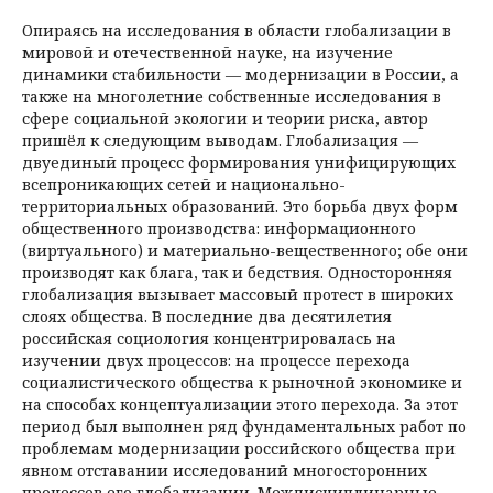
Опираясь на исследования в области глобализации в
мировой и отечественной науке, на изучение
динамики стабильности — модернизации в России, а
также на многолет­ние собственные исследования в
сфере социальной экологии и теории риска, автор
пришёл к следующим выводам. Глобализация —
двуединый процесс формирования унифицирующих
всепроникающих сетей и национально-
территориальных образований. Это борьба двух форм
общественного производства: информационного
(виртуального) и материально-вещественного; обе они
производят как блага, так и бедствия. Односторонняя
глобализация вызывает массо­вый протест в широких
слоях общества. В последние два десятилетия
российская социология концентрировалась на
изучении двух процессов: на процессе перехода
социалистического общества к рыночной экономике и
на способах концептуализации этого перехода. За этот
период был выполнен ряд фундаментальных работ по
проблемам модернизации российского общества при
явном отставании исследований многосторонних
процессов его глобализации. Междисциплинарные,