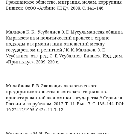
Гражданское общество, миграция, ислам, коррупция.
Бишкек: ОсОО «Албино ЛТД», 2008. C. 141–146.
Маликов К. К., Усубалиев Э. Е. Мусульманская община
Кыргызстана и политический процесс в стране:
подходы к гармонизации отношений между
государством и религией / К. К. Маликов, Э. Е.
Усубалиев; отв. ред. Э. Е. Усубалиев. Бишкек: Изд. дом.
«Принтхаус», 2009. 230 с.
Михайлова Е. В. Эволюция экологического
предпринимательства в контексте социально-
ориентированной экономики государства // Сервис в
России и за рубежом. 2017. Т. 11. Вып. 7. С. 135–144. DOI:
10.22412/1995-042х-11-7-12
Моховикова М. Н. Государственные программы