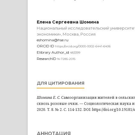
Елена Сергеевна Шомина
Национальный исследовательский университе
экономики», Москва, Россия
eshomina@hse.ru
ORCID ID
https://orcid.org/0000-0002-6441-6406
Elibrary Author_id
483399
ResearchID
N-7285-2015
ДЛЯ ЦИТИРОВАНИЯ
Шомина Е. С.
Самоорганизация жителей в сельских
сквозь розовые очки. — Социологическая наука и
2020. Т. 8. № 2. С. 114-132. DOI: https://doi.org/10.19181
АННОТАЦИЯ