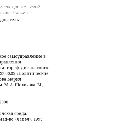
исследовательский
сква, Россия
едователь
ное самоуправление в
правления
автореф. дис. на соиск.
 23.00.02 «Политические
шова Мария
. М. А. Шолохова. М.,
2000
родская среда.
Изд-во «Ладья», 1995.