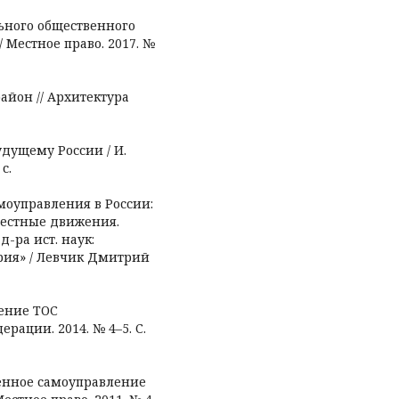
льного общественного
 Местное право. 2017. №
айон // Архитектура
будущему России / И.
с.
моуправления в России:
тестные движения.
 д-ра ист. наук:
ория» / Левчик Дмитрий
ение ТОС
ерации. 2014. № 4–5. С.
венное самоуправление