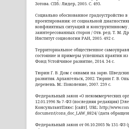
Зотова. СПб.: Лидер, 2005. С. 493.
Социально обоснованное градоустройство в
проектирования: от социальной диагностик
конфликтных ситуаций и конструктивному 
заинтересованных сторон / Отв. ред. Т. М. Др
Институт социологии РАН, 2005. 492 с.
Территориальное общественное самоуправл
состояние и примеры успешных практик из р
Фонд Устойчивое развитие, 2014. 34 с.
Тюрин Г. В. Дом с окнами на зарю. Шведски
развития. Архангельск, 2002. Тюрин Г. В. О
деревень. М.: Поколение, 2007. 239 с.
Федеральный закон «О некоммерческих орг
12.01.1996 № 7-ФЗ (последняя редакция) [Эл
КонсультантПлюс: [сайт]. URL: http://www.con
document/cons_doc_LAW_8824/ (дата обращения
Федеральный закон от 06.10.2003 № 131-ФЗ (ре