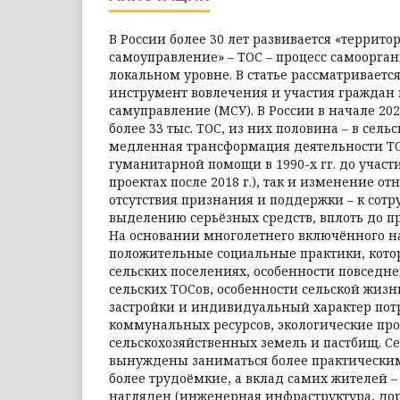
В России более 30 лет развивается «террит
самоуправление» – ТОС – процесс самоорга
локальном уровне. В статье рассматриваетс
инструмент вовлечения и участия граждан 
самуправление (МСУ). В России в начале 202
более 33 тыс. ТОС, из них половина – в сель
медленная трансформация деятельности ТО
гуманитарной помощи в 1990-х гг. до учас
проектах после 2018 г.), так и изменение от
отсутствия признания и поддержки – к сотр
выделению серьёзных средств, вплоть до пр
На основании многолетнего включённого 
положительные социальные практики, кото
сельских поселениях, особенности повседн
сельских ТОСов, особенности сельской жизни
застройки и индивидуальный характер пот
коммунальных ресурсов, экологические пр
сельскохозяйственных земель и пастбищ. С
вынуждены заниматься более практически
более трудоёмкие, а вклад самих жителей –
нагляден (инженерная инфраструктура, дор