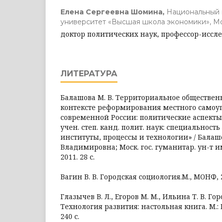
Елена Сергеевна Шомина,
Национальный 
университет «Высшая школа экономики», Мо
доктор политических наук, профессор-иссл
ЛИТЕРАТУРА
Балашова М. В. Территориальное обществен
контексте реформирования местного самоу
современной России: политические аспекты: 
учен. степ. канд. полит. наук: специальность
институты, процессы и технологии» / Бала
Владимировна; Моск. гос. гуманитар. ун-т им
2011. 28 с.
Вагин В. В. Городская социология.М., МОНФ, 
Глазычев В. Л., Егоров М. М., Ильина Т. В. Го
Технология развития: настольная книга. М.: 
240 с.