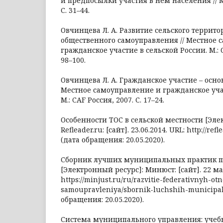
и предпосылки участия в нем населения // Ме
С. 31–44.
Овчинцева Л. А. Развитие сельского террит
общественного самоуправления // Местное 
гражданское участие в сельской России. М.: 
98–100.
Овчинцева Л. А. Гражданское участие – основ
Местное самоуправление и гражданское учас
М.: CAF Россия, 2007. С. 17–24.
Особенности ТОС в сельской местности [Эле
Refleader.ru: [сайт]. 23.06.2014. URL: http://refl
(дата обращения: 20.05.2020).
Сборник лучших муниципальных практик по
[Электронный ресурс]: Минюст: [сайт]. 22 ма
https://minjust.ru/ru/razvitie-federativnyh-o
samoupravleniya/sbornik-luchshih-municipal
обращения: 20.05.2020).
Система муниципального управления: учебник