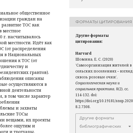
ориальное общественное
низации граждан на
ФОРМАТЫ ЦИТИРОВАНИЯ
я развитие ТОС как
в местное
Другие форматы
0 г. насчитывалось
цитирования:
ской местности. Идёт как
С (от распределения
Harvard
тия в Национальных
Шомина, Е. С. (2020)
ношения к ТОС (от
’Самоорганизация жителей в
удничеству и
сельских поселениях – взгляд
езидентских грантов).
сквозь розовые очки’,
наблюдения описаны
Социологическая наука и
рые осуществляются в
социальная практика
, 8(2), сс.
евной деятельности
114-132. doi:
, в том числе характер
https://doi.org/10.19181/snsp.2020
ребления
8.2.7308.
облемы и захваты
ельские ТОСы
Другие форматы
ми вещами, их проекты
 более ощутим и
библиографических
оги и тротуары,