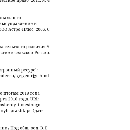
стное право. 2011. № 4.
ориального
самоуправление и
ООО Астро-Плюс, 2003. С.
а сельского развития //
тие в сельской России.
ктронный ресурс]:
eader.ru/jgejgeotrjge.html
 итогам 2018 года
рта 2018 года. URL:
tnosheniy-i-mestnogo-
nyh-praktik-po (дата
 / Под общ. ред. В. Б.