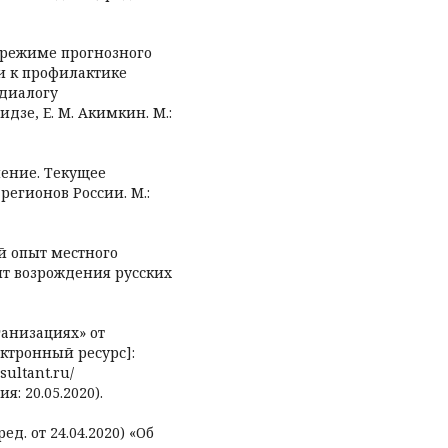
 режиме прогнозного
и к профилактике
диалогу
идзе, Е. М. Акимкин. М.:
ение. Текущее
егионов России. М.:
й опыт местного
пыт возрождения русских
анизациях» от
ектронный ресурс]:
sultant.ru/
: 20.05.2020).
д. от 24.04.2020) «Об