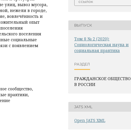
ссылок
е улиц, вывоз мусора,
ной, нежели в городе,
ие, вовлечённость и
оложительный опыт
ВЫПУСК
 поселения
ельского поселения
Том 8 № 2 (2020):
енные социальные
Социологическая наука и
вязи с появлением
социальная практика
РАЗДЕЛ
ГРАЖДАНСКОЕ ОБЩЕСТВО
В РОССИИ
ное сообщество,
ные практики,
ление
JATS XML
Open JATS XML