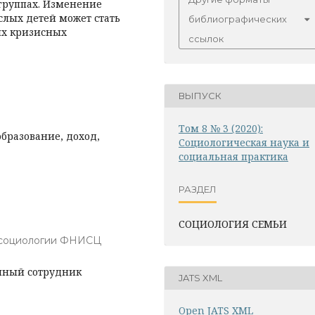
группах. Изменение
лых детей может стать
библиографических
ых кризисных
ссылок
ВЫПУСК
Том 8 № 3 (2020):
 образование, доход,
Социологическая наука и
социальная практика
РАЗДЕЛ
СОЦИОЛОГИЯ СЕМЬИ
 социологии ФНИСЦ
учный сотрудник
JATS XML
Open JATS XML