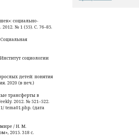
шек»: социально-
012. № 1 (55). С. 76–85.
/ Социальная
.: Институт социологии
зрослых детей: понятия
. 2020 (в печ.)
ые трансферты в
ekly. 2012. № 521–522.
1/ tema01.php. (дата
ире / Н. М.
», 2015. 318 с.