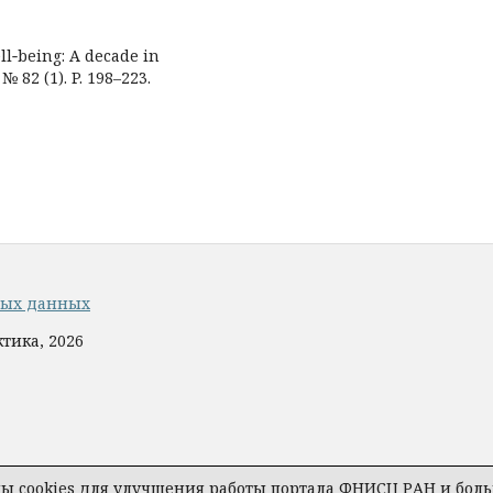
ll‐being: A decade in
№ 82 (1). P. 198–223.
ных данных
тика, 2026
 cookies для улучшения работы портала ФНИСЦ РАН и больш