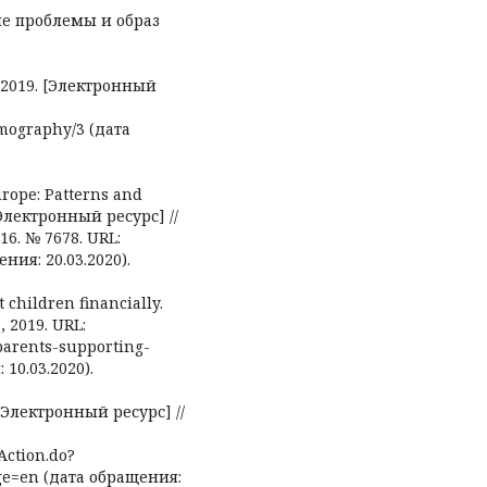
ые проблемы и образ
2019. [Электронный
emography/3 (дата
urope: Patterns and
 [Электронный ресурс] //
16. № 7678. URL:
ния: 20.03.2020).
children financially.
, 2019. URL:
-parents-supporting-
10.03.2020).
 [Электронный ресурс] //
Action.do?
ge=en (дата обращения: