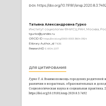
https://doi.org/10.19181/snsp.2020.8.3.749
DOI:
Татьяна Александровна Гурко
Институт социологии ФНИСЦ РАН, Москва, Ро
tgurko@yandex.ru
ORCID ID
https://orcid.org/0000-0003-3804-0924
Elibrary Author_id
71636
ResearchID
E-8104-2017
ДЛЯ ЦИТИРОВАНИЯ
Гурко Т. А.
Взаимопомощь городских родителей и 
различия в возрастных, образовательных и дохо
Социологическая наука и социальная практика, 2020.
https://doi.org/10.19181/snsp.2020.8.3.7492