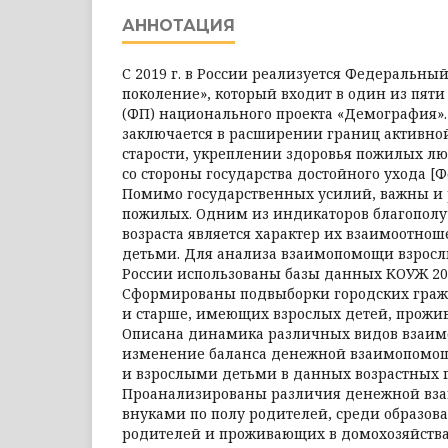
АННОТАЦИЯ
С 2019 г. в России реализуется Федеральны
поколение», который входит в один из пят
(ФП) национального проекта «Демография».
заключается в расширении границ активной
старости, укреплении здоровья пожилых л
со стороны государства достойного ухода [Ф
Помимо государственных усилий, важны и 
пожилых. Одним из индикаторов благополу
возраста является характер их взаимоотно
детьми. Для анализа взаимопомощи взросл
России использованы базы данных КОУЖ 2011,
Сформированы подвыборки городских гражда
и старше, имеющих взрослых детей, прожи
Описана динамика различных видов взаим
изменение баланса денежной взаимопомо
и взрослыми детьми в данных возрастных г
Проанализированы различия денежной вза
внуками по полу родителей, среди образов
родителей и проживающих в домохозяйств