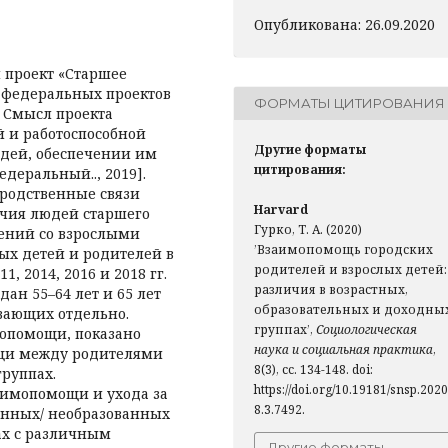
Опубликована: 26.09.2020
й проект «Старшее
и федеральных проектов
ФОРМАТЫ ЦИТИРОВАНИЯ
 Смысл проекта
 и работоспособной
Другие форматы
юдей, обеспечении им
цитирования:
едеральный.., 2019].
родственные связи
Harvard
чия людей старшего
Гурко, Т. А. (2020)
шений со взрослыми
’Взаимопомощь городских
ых детей и родителей в
родителей и взрослых детей:
 2014, 2016 и 2018 гг.
различия в возрастных,
н 55–64 лет и 65 лет
образовательных и доходны
вающих отдельно.
группах’,
Социологическая
опомощи, показано
наука и социальная практика
,
щи между родителями
8(3), сс. 134-148. doi:
руппах.
https://doi.org/10.19181/snsp.2020
имопомощи и ухода за
8.3.7492.
анных/ необразованных
ах с различным
Другие форматы