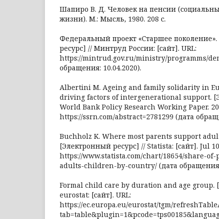
Шапиро В. Д. Человек на пенсии (социальн
жизни). М.: Мысль, 1980. 208 с.
Федеральный проект «Старшее поколение». 
ресурс] // Минтруд России: [сайт]. URL:
https://mintrud.gov.ru/ministry/programms/d
обращения: 10.04.2020).
Albertini M. Ageing and family solidarity in E
driving factors of intergenerational support.
World Bank Policy Research Working Paper. 20
https://ssrn.com/abstract=2781299 (дата обраще
Buchholz K. Where most parents support adult 
[Электронный ресурс] // Statista: [сайт]. Jul 10
https://www.statista.com/chart/18654/share-of
adults-children-by-country/ (дата обращения: 
Formal child care by duration and age group.
eurostat: [сайт]. URL:
https://ec.europa.eu/eurostat/tgm/refreshTable
tab=table&plugin=1&pcode=tps00185&langua