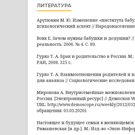
ЛИТЕРАТУРА
Арутюнян М. Ю. Изменение «института бабу
психологический аспект // Народонаселение. 2
Вовк Е. Зачем нужны бабушки и дедушки? /
реальность. 2006. № 4. С. 89.
Гурко Т. А. Брак и родительство в России. М
РАН, 2008. 325 с.
Гурко Т. А. Взаимоотношения родителей и в
для анализа // Социологические исследования
Миронова А. Внутрисемейные межпоколенн
России. [Электронный ресурс] // Демоскоп We
URL: http://www.demoscope.ru/weekly/2012/052
обращения: 05.03.2020).
Настоящее и будущее семьи в меняющемся м
Римашевская [и др.]. М.: Изд-во «Экон-Информ