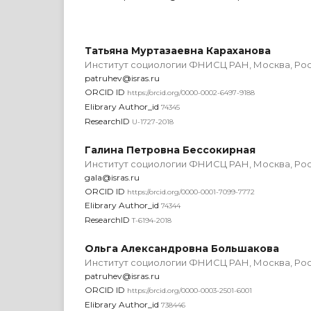
Татьяна Муртазаевна Караханова
Институт социологии ФНИСЦ РАН, Москва, Ро
patruhev@isras.ru
ORCID ID
https://orcid.org/0000-0002-6497-9188
Elibrary Author_id
74345
ResearchID
U-1727-2018
Галина Петровна Бессокирная
Институт социологии ФНИСЦ РАН, Москва, Ро
gala@isras.ru
ORCID ID
https://orcid.org/0000-0001-7099-7772
Elibrary Author_id
74344
ResearchID
T-6194-2018
Ольга Александровна Большакова
Институт социологии ФНИСЦ РАН, Москва, Ро
patruhev@isras.ru
ORCID ID
https://orcid.org/0000-0003-2501-6001
Elibrary Author_id
738446