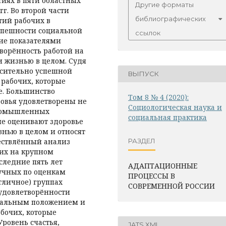
ях в пяти областных
Другие форматы
г. Во второй части
библиографических
тий рабочих в
успешности социальной
ссылок
ие показателями
ворённость работой на
 жизнью в целом. Судя
осительно успешной
ВЫПУСК
 рабочих, которые
е. Большинство
Том 8 № 4 (2020):
ровья удовлетворены не
Социологическая наука и
 промышленных
социальная практика
ые оценивают здоровье
знью в целом и относят
ествлённый анализ
РАЗДЕЛ
их на крупном
ледние пять лет
АДАПТАЦИОННЫЕ
лучных по оценкам
ПРОЦЕССЫ В
тличное) группах
СОВРЕМЕННОЙ РОССИИ
удовлетворённости
риальным положением и
абочих, которые
Уровень счастья,
JATS XML