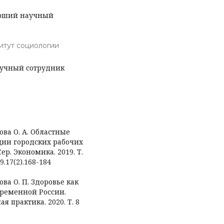
арший научный
итут социологии
аучный сотрудник
ова О. А. Областные
ции городских рабочих
ер. Экономика. 2019. Т.
19.17(2).168-184
ова О. П. Здоровье как
временной России.
я практика. 2020. Т. 8