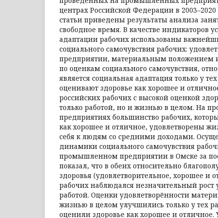
проведённых на промышленных предприяти
центрах Российской Федерации в 2003–2020 г
статьи приведены результаты анализа заня
свободное время. В качестве индикаторов 
адаптации рабочих использованы важнейш
социального самочувствия рабочих: удовлет
предприятии, материальным положением и
по оценкам социального самочувствия, отн
является социальная адаптация только у тех
оценивают здоровье как хорошее и отлично
российских рабочих с высокой оценкой здо
только работой, но и жизнью в целом. На
предприятиях большинство рабочих, котор
как хорошее и отличное, удовлетворены жи
себя к людям со средними доходами. Осущ
динамики социального самочувствия рабоч
промышленном предприятии в Омске за пос
показал, что в обеих относительно благопо
здоровья (удовлетворительное, хорошее и о
рабочих наблюдался незначительный рост 
работой. Оценки удовлетворённости мате
жизнью в целом улучшились только у тех р
оценили здоровье как хорошее и отличное. 