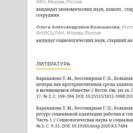
РАН, Москва, Россия
кандидат экономических наук, доцент, ст
сотрудник
Ольга Александровна Большакова,
Инст
ФНИСЦ РАН, Москва, Россия
андидат социологических наук, старший н
ЛИТЕРАТУРА
Караханова Т. М., Бессокирная Г. П., Большак
центры как пространственная среда адапта
в меняющемся обществе // Вестн. Ом. ун-та. С
17. № 2. С. 168–184. DOI: 10.25513/1812-3988.20
Караханова Т. М., Бессокирная Г. П., Большак
ресурс социальной адаптации рабочих в со
Часть 1 // Социологическая наука и социальна
№ 3. С. 9–31. DOI: 10.19181/snsp.2020.8.3.7484