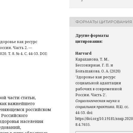
ФОРМАТЫ ЦИТИРОВАНИЯ
Другие форматы
цитирования:
доровье как ресурс
ссии. Часть 2. —
Harvard
 Т. 8. № 4. С. 44-53. DOI:
Караханова, Т. М.,
Бессокирная, Г. П. и
Большакова, О. А. (2020)
’Здоровье как ресурс
социальной адаптации
рабочих в современной
России. Часть 2’,
ой части статьи,
Социологическая наука и
как важнейшего
социальная практика
, 8(4), сс.
меняющемся российском
44-53. doi:
 Российского
https://doi.org/10.19181/snsp.2020
здоровья населения
8.4.7655.
едований,