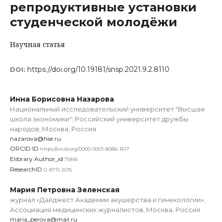
репродуктивные установки
студенческой молодёжи
Научная статья
https://doi.org/10.19181/snsp.2021.9.2.8110
DOI:
Инна Борисовна Назарова
Национальный исследовательский университет "Высшая
школа экономики"; Российский университет дружбы
народов, Москва, Россия
nazarova@hse.ru
ORCID ID
https://orcid.org/0000-0001-8086-1617
Elibrary Author_id
75816
ResearchID
G-8711-2015
Мария Петровна Зеленская
журнал «Дайджест Академии акушерства и гинекологии»;
Ассоциация медицинских журналистов, Москва, Россия
maria_perova@mail.ru