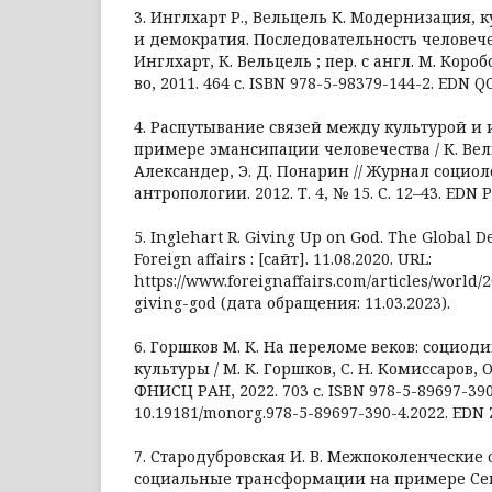
3. Инглхарт Р., Вельцель К. Модернизация,
и демократия. Последовательность человечес
Инглхарт, К. Вельцель ; пер. с англ. М. Короб
во, 2011. 464 с. ISBN 978-5-98379-144-2. EDN 
4. Распутывание связей между культурой и
примере эмансипации человечества / К. Вель
Александер, Э. Д. Понарин // Журнал социо
антропологии. 2012. Т. 4, № 15. С. 12–43. EDN
5. Inglehart R. Giving Up on God. The Global Dec
Foreign affairs : [сайт]. 11.08.2020. URL:
https://www.foreignaffairs.com/articles/world/
giving-god (дата обращения: 11.03.2023).
6. Горшков М. К. На переломе веков: социо
культуры / М. К. Горшков, С. Н. Комиссаров, О
ФНИСЦ РАН, 2022. 703 с. ISBN 978-5-89697-390
10.19181/monorg.978-5-89697-390-4.2022. EDN
7. Стародубровская И. В. Межпоколенческие
социальные трансформации на примере Севе