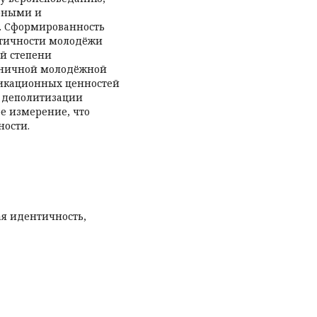
рными и
. Сформированность
тичности молодёжи
ой степени
тничной молодёжной
икационных ценностей
 деполитизации
е измерение, что
ности.
я идентичность,