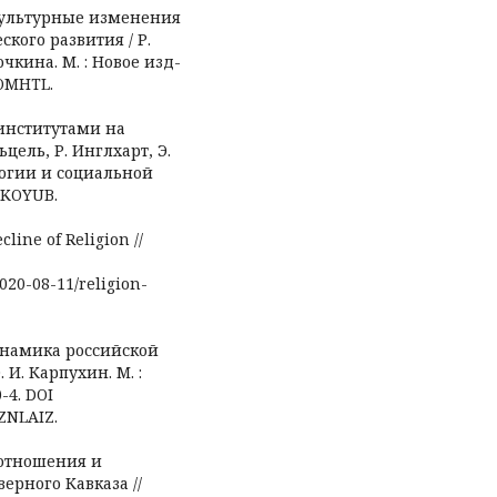
 культурные изменения
кого развития / Р.
очкина. М. : Новое изд-
QOMHTL.
 институтами на
цель, Р. Инглхарт, Э.
логии и социальной
 PKOYUB.
line of Religion //
2020-08-11/religion-
динамика российской
. И. Карпухин. М. :
-4. DOI
 ZNLAIZ.
 отношения и
рного Кавказа //