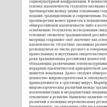
социокультурной конфронтации. В ценност
основах идентичности студентов наглядно 
противоречия между двумя основными со
кодами: традиционным и современным. Ра
противоречия может привести к повышению
общероссийской идентичности либо к пост
ослаблению. Результаты исследования свид
основные элементы традиционной российс
матрицы сохраняют своё значение как осн
идентичности. Отсутствие значимых различ
респондентов из числа русского и северока
православных и мусульман свидетельствует
роли традиционных российских ценностей 
обладающих различными этнокультурными
иерархии идентичностей приоритетной дл
является локальная. Далее следуют общерос
ценностно-мировоззренческая и этнокульт
принадлежность к «русскому миру». Маркё
мировоззренческих различий между тради
коллективистами и модернистами-индивид
отношение к религии. Выявлено наличие с
различий в позициях нерелигиозных респо
Респонденты, не относящие себя ни к како