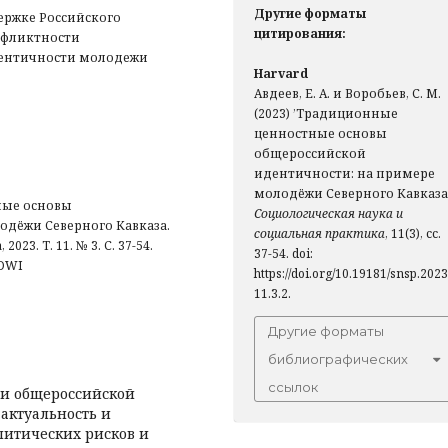
Другие форматы
ржке Российского
цитирования:
онфликтности
дентичности молодежи
Harvard
Авдеев, Е. А. и Воробьев, С. М.
(2023) ’Традиционные
ценностные основы
общероссийской
идентичности: на примере
молодёжи Северного Кавказа’
ые основы
Социологическая наука и
дёжи Северного Кавказа.
социальная практика
, 11(3), сс.
3. Т. 11. № 3. С. 37-54.
37-54. doi:
PDWI
https://doi.org/10.19181/snsp.2023
11.3.2.
Другие форматы
библиографических
ссылок
ти общероссийской
актуальность и
литических рисков и