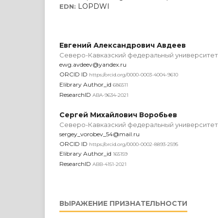
LOPDWI
EDN:
Евгений Александрович Авдеев
Северо-Кавказский федеральный университет,
ewg.avdeev@yandex.ru
ORCID ID
https://orcid.org/0000-0003-4004-9610
Elibrary Author_id
686511
ResearchID
ABA-9634-2021
Сергей Михайлович Воробьев
Северо-Кавказский федеральный университет,
sergey_vorobev_54@mail.ru
ORCID ID
https://orcid.org/0000-0002-8893-2595
Elibrary Author_id
165159
ResearchID
ABB-4151-2021
ВЫРАЖЕНИЕ ПРИЗНАТЕЛЬНОСТИ