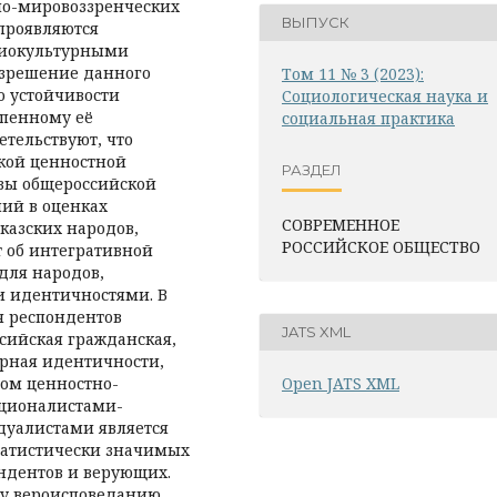
но-мировоззренческих
ВЫПУСК
проявляются
циокультурными
зрешение данного
Том 11 № 3 (2023):
 устойчивости
Социологическая наука и
епенному её
социальная практика
етельствуют, что
кой ценностной
РАЗДЕЛ
овы общероссийской
ий в оценках
СОВРЕМЕННОЕ
вказских народов,
РОССИЙСКОЕ ОБЩЕСТВО
 об интегративной
для народов,
 идентичностями. В
я респондентов
JATS XML
сийская гражданская,
урная идентичности,
Open JATS XML
ром ценностно-
ционалистами-
уалистами является
татистически значимых
ндентов и верующих.
му вероисповеданию,