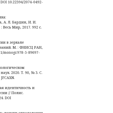
. DOI 10.22394/2074-0492-
ика:
 А. Л. Бардин, И. И.
 : Весь Мир, 2017. 992 с.
сии в зеркале
ваний. М. : ФНИСЦ РАН,
181/monogr.978-5-89697-
циологическом
к. 2020. Т. 90, № 3. С.
 JFCAXN.
кая идентичность и
сии // Полис.
4. DOI
ть: поиски определения