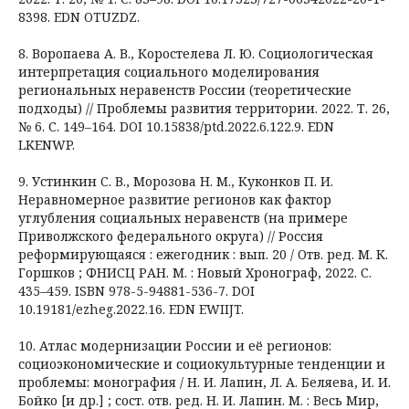
8398. EDN OTUZDZ.
8. Воропаева А. В., Коростелева Л. Ю. Социологическая
интерпретация социального моделирования
региональных неравенств России (теоретические
подходы) // Проблемы развития территории. 2022. Т. 26,
№ 6. С. 149–164. DOI 10.15838/ptd.2022.6.122.9. EDN
LKENWP.
9. Устинкин С. В., Морозова Н. М., Куконков П. И.
Неравномерное развитие регионов как фактор
углубления социальных неравенств (на примере
Приволжского федерального округа) // Россия
реформирующаяся : ежегодник : вып. 20 / Отв. ред. М. К.
Горшков ; ФНИСЦ РАН. М. : Новый Хронограф, 2022. С.
435–459. ISBN 978-5-94881-536-7. DOI
10.19181/ezheg.2022.16. EDN EWIIJT.
10. Атлас модернизации России и её регионов:
социоэкономические и социокультурные тенденции и
проблемы: монография / Н. И. Лапин, Л. А. Беляева, И. И.
Бойко [и др.] ; сост. отв. ред. Н. И. Лапин. М. : Весь Мир,