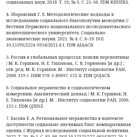
социальных наук. 2018. Т. 19, № 3. С. 21–36. EDN KHUEKS.
4. Зборовский Г. Е. Методологические подходы к
исследованию социального благополучия молодёжи //
Вестник Пермского национального исследовательского
политехнического университета. Социально-
экономические науки. 2021. № 4. С. 8–19. DOI
10.15593/2224-9354/2021.4.1. EDN AIAACB.
5. Россия в глобальных процессах: поиски перспективы
/ М. К. Горшков, Н. Е. Тихонова, С. В. Горюнова [и др.] ;
отв. ред. М. К. Горшков. М. : Институт социологии РАН,
2008. 319 с. ISBN 978-5-89697-152-8. EDN QOJACX.
6. Социальное неравенство в социологическом
измерении. Аналитический доклад / М. К. Горшков, Н.
Е. Тихонова [и др.]. М. : Институт социологии РАН, 2006.
135 с. EDN QJXISZ.
7. Басова Е. А. Региональное неравенство в контексте
доступности социально значимых благ: компаративная
оценка // Журнал исследований социальной политики.
2022. Т. 20, № 1. С. 83–98. DOI 10.17323/727-06342022-20-1-