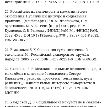
исследований. 2017. Т. 6, № 6А. С. 122– 142. EDN YUTETK.
20. Российская идентичность и межэтнические
отношения. Публичный дискурс и социальная
практика : [монография] / Л. М. Дробижева, Е. М.
Арутюнова, М. А. Евсеева [и др.] ; отв. ред. И. М.
Кузнецов, С. В. Рыжова ; ФНИСЦ РАН. М. : ФНИСЦ РАН,
2022. 434 с. DOI 10.19181/monogr.978-5-89697-404-8.2022.
EDN WGDKYE.
21. Бгажноков Б. Х. Основания гуманистической
этнологии. М. : Российский университет дружбы
народов, 2003. 272 с. ISBN 5-209-02274-9. EDN SGDGDX.
22. Савченко В. В. Межнациональные отношения среди
молодёжи в контексте безопасности Северо-
Кавказского региона: проблемы, тенденции, пути
решения // Национальные интересы: приоритеты и
безопасность. 2010. Т. 6, № 12 (69). С. 124–129. EDN
MICDHH.
23. Хамдохов Д. З. Социальное самочувствие в «малом»
многокультурном обществе (на примере Кабардино-