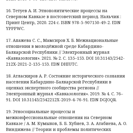
16. Тетуев А. И. Этнополитические процессы на
Северном Кавказе в постсоветский период. Нальчик :
Принт Центр, 2020. 224 с. ISBN 978-5-907150-49-2. EDN
YPPPWC.
17. Апажева C. C., Мамсиров Х. Б. Межнациональные
отношения в молодёжной среде Кабардино-
Балкарской Республики // Электронный журнал
«Кавказология». 2021. № 2. С. 135–153. DOI 10.31143/2542-
212X-2021-2-135-153. EDN DHIUTC.
18. Атласкиров А. Р. Состояние исторического сознания
населения Кабардино-Балкарской Республики в
оценках экспертного сообщества региона //
Электронный журнал «Кавказология». 2019. № 4. С. 76–
91. DOI 10.31143/2542212X-2019-4-76-91. EDN DGJOQR.
19. Этносоциальные процессы и
межконфессиональные отношения на Северном
Кавказе / А. М. Кумыков, Б. Б. Хубиев, З. А. Атабиева, А. О.
Виндижева // Теории и проблемы политических