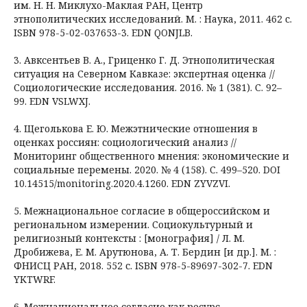
им. Н. Н. Миклухо-Маклая РАН, Центр
этнополитических исследований. М. : Наука, 2011. 462 с.
ISBN 978-5-02-037653-3. EDN QONJLB.
3. Авксентьев В. А., Гриценко Г. Д. Этнополитическая
ситуация на Северном Кавказе: экспертная оценка //
Социологические исследования. 2016. № 1 (381). С. 92–
99. EDN VSLWXJ.
4. Щеголькова Е. Ю. Межэтнические отношения в
оценках россиян: социологический анализ //
Мониторинг общественного мнения: экономические и
социальные перемены. 2020. № 4 (158). С. 499–520. DOI
10.14515/monitoring.2020.4.1260. EDN ZYVZVI.
5. Межнациональное согласие в общероссийском и
региональном измерении. Социокультурный и
религиозный контексты : [монография] / Л. М.
Дробижева, Е. М. Арутюнова, А. Т. Бердин [и др.]. М. :
ФНИСЦ РАН, 2018. 552 с. ISBN 978-5-89697-302-7. EDN
YKTWRF.
6. Межнациональное согласие как ресурс