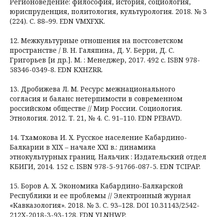
Регионоведение: философия, история, социология,
юриспруденция, политология, культурология. 2018. № 3
(224). С. 88–99. EDN VMXFXK.
12. Межкультурные отношения на постсоветском
пространстве / В. Н. Галяпина, Д. У. Берри, Д. С.
Григорьев [и др.]. М. : Менеджер, 2017. 492 с. ISBN 978-
58346-0349-8. EDN KXHZRR.
13. Дробижева Л. М. Ресурс межнационального
согласия и баланс нетерпимости в современном
российском обществе // Мир России. Социология.
Этнология. 2012. Т. 21, № 4. С. 91–110. EDN PEBAVD.
14. Тхамокова И. Х. Русское население Кабардино-
Балкарии в XIX – начале XXI в.: динамика
этнокультурных границ. Нальчик : Издательский отдел
КБИГИ, 2014. 152 с. ISBN 978-5-91766-087-5. EDN TCIPAP.
15. Боров А. Х. Экономика Кабардино-Балкарской
Республики и ее проблемы // Электронный журнал
«Кавказология». 2018. № 3. С. 93–128. DOI 10.31143/2542-
212X-2018-3-93-128. EDN YLNHWP.