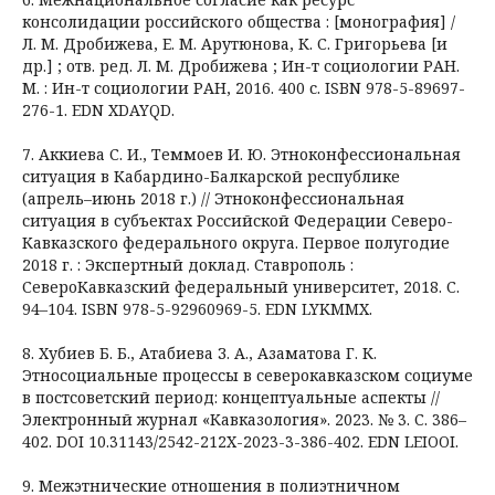
консолидации российского общества : [монография] /
Л. М. Дробижева, Е. М. Арутюнова, К. С. Григорьева [и
др.] ; отв. ред. Л. М. Дробижева ; Ин-т социологии РАН.
М. : Ин-т социологии РАН, 2016. 400 с. ISBN 978-5-89697-
276-1. EDN XDAYQD.
7. Аккиева С. И., Теммоев И. Ю. Этноконфессиональная
ситуация в Кабардино-Балкарской республике
(апрель–июнь 2018 г.) // Этноконфессиональная
ситуация в субъектах Российской Федерации Северо-
Кавказского федерального округа. Первое полугодие
2018 г. : Экспертный доклад. Ставрополь :
СевероКавказский федеральный университет, 2018. С.
94–104. ISBN 978-5-92960969-5. EDN LYKMMX.
8. Хубиев Б. Б., Атабиева З. А., Азаматова Г. К.
Этносоциальные процессы в северокавказском социуме
в постсоветский период: концептуальные аспекты //
Электронный журнал «Кавказология». 2023. № 3. С. 386–
402. DOI 10.31143/2542-212X-2023-3-386-402. EDN LEIOOI.
9. Межэтнические отношения в полиэтничном