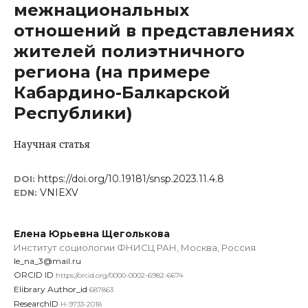
межнациональных
отношений в представлениях
жителей полиэтничного
региона (на примере
Кабардино-Балкарской
Республики)
Научная статья
https://doi.org/10.19181/snsp.2023.11.4.8
DOI:
VNIEXV
EDN:
Елена Юрьевна Щеголькова
Институт социологии ФНИСЦ РАН, Москва, Россия
le_na_3@mail.ru
ORCID ID
https://orcid.org/0000-0002-6982-6674
Elibrary Author_id
687863
ResearchID
H-9733-2018