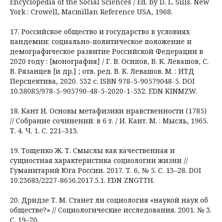
Encyclopedia of the Social Sciences / Ed. by D. L. Sills. New
York : Crowell, Macmillan Reference USA, 1968.
17. Российское общество и государство в условиях
пандемии: социально-политическое положение и
демографическое развитие Российской Федерации в
2020 году : [монография] / Г. В. Осипов, В. К. Левашов, С.
В. Рязанцев [и др.] ; отв. ред. В. К. Левашов. М. : ИТД
Перспектива, 2020. 532 с. ISBN 978-5-90579048-5. DOI
10.38085/978-5-905790-48-5-2020-1-532. EDN KINMZW.
18. Кант И. Основы метафизики нравственности (1785)
// Собрание сочинений: в 6 т. / И. Кант. М. : Мысль, 1965.
Т. 4. Ч. 1. С. 221–313.
19. Тощенко Ж. Т. Смыслы как качественная и
сущностная характеристика социологии жизни //
Гуманитарий Юга России. 2017. Т. 6, № 5. С. 13–28. DOI
10.23683/2227-8656.2017.5.1. EDN ZNGTTH.
20. Дридзе Т. М. Станет ли социология «наукой наук об
обществе?» // Социологические исследования. 2001. № 3.
С. 19–20.