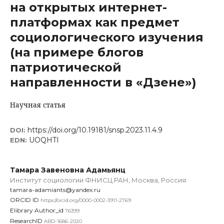
на открытых интернет-
платформах как предмет
социологического изучения
(на примере блогов
патриотической
направленности в «Дзене»)
Научная статья
https://doi.org/10.19181/snsp.2023.11.4.9
DOI:
UOQHTI
EDN:
Тамара Завеновна Адамьянц
Институт социологии ФНИСЦ РАН, Москва, Россия
tamara-adamiants@yandex.ru
ORCID ID
https://orcid.org/0000-0002-3911-2769
Elibrary Author_id
76399
ResearchID
ABD-1686-2020