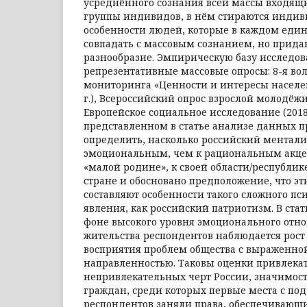
усреднённого сознания всей массы входящ
группы индивидов, в нём стираются индив
особенности людей, которые в каждом един
совпадать с массовым сознанием, но прида
разнообразие. Эмпирическую базу исследов
репрезентативные массовые опросы: 8-я во
мониторинга «Ценности и интересы населен
г.), Всероссийский опрос взрослой молодёжи 
Европейское социальное исследование (2018–2
представленном в статье анализе данных 
определить, насколько российский менталит
эмоциональным, чем к рациональным акце
«малой родине», к своей области/республике
стране и обосновано предположение, что эт
составляют особенности такого сложного пс
явления, как российский патриотизм. В стат
фоне высокого уровня эмоционального отно
жительства респондентов наблюдается рост
восприятия проблем общества с выраженно
направленностью. Таковы оценки привлека
непривлекательных черт России, значимост
граждан, среди которых первые места с по
респондентов заняли права, обеспечивающ