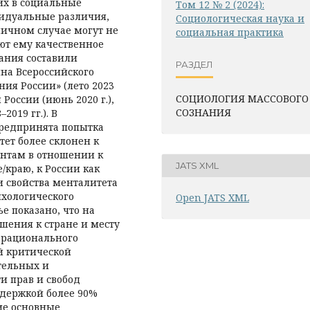
их в социальные
Том 12 № 2 (2024):
идуальные различия,
Социологическая наука и
ичном случае могут не
социальная практика
ют ему качественное
ания составили
РАЗДЕЛ
лна Всероссийского
ия России» (лето 2023
СОЦИОЛОГИЯ МАССОВОГО
России (июнь 2020 г.),
СОЗНАНИЯ
019 гг.). В
предпринята попытка
ет более склонен к
нтам в отношении к
JATS XML
/краю, к России как
и свойства менталитета
ихологического
Open JATS XML
ье показано, что на
шения к стране и месту
 рационального
й критической
тельных и
и прав и свобод
ддержкой более 90%
ие основные