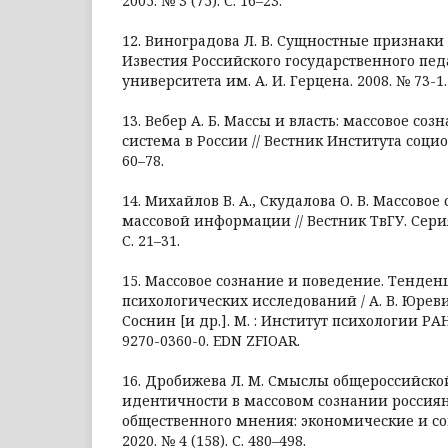
2005. № 3 (75). С. 16–23.
12. Виноградова Л. В. Сущностные признаки 
Известия Российского государственного пед
университета им. А. И. Герцена. 2008. № 73-1. 
13. Вебер А. Б. Массы и власть: массовое со
система в России // Вестник Института социоло
60–78.
14. Михайлов В. А., Скудалова О. В. Массовое
массовой информации // Вестник ТвГУ. Серия
С. 21–31.
15. Массовое сознание и поведение. Тенден
психологических исследований / А. В. Юревич,
Соснин [и др.]. М. : Институт психологии РАН.
9270-0360-0. EDN ZFIOAR.
16. Дробижева Л. М. Смыслы общероссийск
идентичности в массовом сознании россиян
общественного мнения: экономические и с
2020. № 4 (158). С. 480–498.