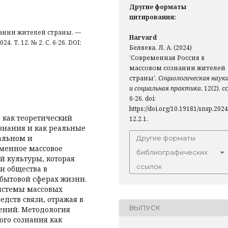
Другие форматы
цитирования:
ании жителей страны. —
Harvard
 Т. 12. № 2. С. 6-26. DOI:
Беляева, Л. А. (2024)
’Современная Россия в
массовом сознании жителей
страны’,
Социологическая наук
и социальная практика
, 12(2), сс
6-26. doi:
https://doi.org/10.19181/snsp.2024
е как теоретический
12.2.1.
ознания и как реальные
альном и
Другие форматы
еменное массовое
библиографических
й культуры, которая
ссылок
и общества в
 бытовой сферах жизни.
системы массовых
дств связи, отражая в
ВЫПУСК
ений. Методология
ого сознания как