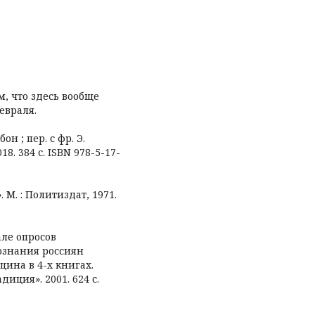
ом, что здесь вообще
февраля.
он ; пер. с фр. Э.
8. 384 с. ISBN 978-5-17-
 М. : Политиздат, 1971.
але опросов
ознания россиян
цина в 4-х книгах.
диция». 2001. 624 с.