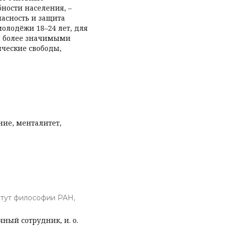
ости населения, –
опасность и защита
молодёжи 18–24 лет, для
и более значимыми
ические свободы,
ние, менталитет,
тут философии РАН,
ный сотрудник, и. о.