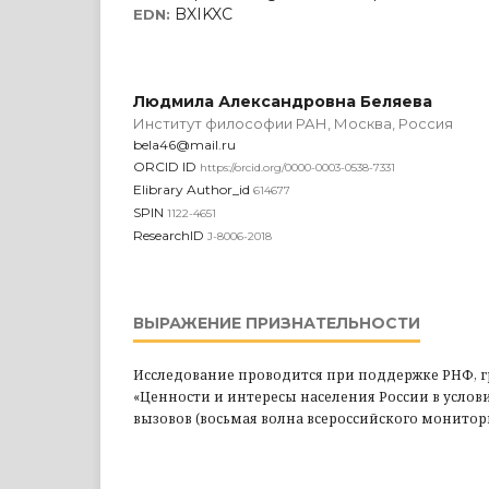
BXIKXC
EDN:
Людмила Александровна Беляева
Институт философии РАН, Москва, Россия
bela46@mail.ru
ORCID ID
https://orcid.org/0000-0003-0538-7331
Elibrary Author_id
614677
SPIN
1122-4651
ResearchID
J-8006-2018
ВЫРАЖЕНИЕ ПРИЗНАТЕЛЬНОСТИ
Исследование проводится при поддержке РНФ, гр
«Ценности и интересы населения России в усло
вызовов (восьмая волна всероссийского монитори