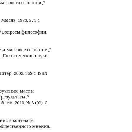
ассового сознания //
 Мысль. 1980. 271 с.
// Вопросы философии.
е и массовое сознание //
2: Политические науки.
итер, 2002. 368 с. ISBN
изучению масс и
результаты //
ем. 2010. № 3 (03). С.
ния в контексте
общественного мнения.