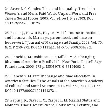
24. Sayer L. C. Gender, Time and Inequality: Trends in
Women's and Men's Paid Work, Unpaid Work and Free
Time // Social Forces. 2005. Vol. 84, № 1. P. 285303. DOI
10.1353/sof.2005.0126.
25. Baxter J., Hewitt B., Haynes M. Life course transitions
and housework: Marriage, parenthood, and time on
housework // Journal of Marriage and Family. 2008. Vol. 70,
№ 2. P. 259-272. DOI 10.1111/j.1741-3737.2008.00479.x.
26. Bianchi S. M., Robinson J. P., Milkie M. A. Changing
Rhythms of American Family Life. New-York : Russell Sage
Foundation, 2006. 272 p. ISBN 978-0-87154093-5.
27. Bianchi S. M. Family change and time allocation in
American families // The Annals of the American Academy
of Political and Social Science. 2011. Vol. 638, № 1. P. 21-44.
DOI 10.1177/0002716211413731.
28. Pepin J. R., Sayer L. C., Casper L. M. Marital Status and
Mothers' Time Use: Childcare, Housework, Leisure, and