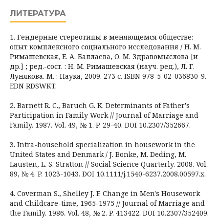
ЛИТЕРАТУРА
1. Гендерные стереотипы в меняющемся обществе:
опыт комплексного социального исследования / Н. М.
Римашевская, Е. А. Баллаева, О. М. Здравомыслова [и
др.] ; ред.-сост. : Н. М. Римашевская (науч. ред.), Л. Г.
Лунякова. М. : Наука, 2009. 273 с. ISBN 978-5-02-036830-9.
EDN RDSWKT.
2. Barnett R. C., Baruch G. K. Determinants of Father's
Participation in Family Work // Journal of Marriage and
Family. 1987. Vol. 49, № 1. P. 29-40. DOI 10.2307/352667.
3. Intra-household specialization in housework in the
United States and Denmark / J. Bonke, M. Deding, M.
Lausten, L. S. Stratton // Social Science Quarterly. 2008. Vol.
89, № 4. P. 1023-1043. DOI 10.1111/j.1540-6237.2008.00597.x.
4. Coverman S., Shelley J. F. Change in Men's Housework
and Childcare-time, 1965-1975 // Journal of Marriage and
the Family. 1986. Vol. 48, № 2. P. 413422. DOI 10.2307/352409.