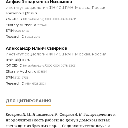
Алфия Энварьевна Низамова
Институт социологии ФНИСЦ РАН, Москва, Россия
anizamova@hse.ru
ORCID ID
https://orcid.org/0000-0002-0607-0638
Elibrary Author_id
737670
SPIN
6059-5446
ResearchID
I-3631-2015
Александр Ильич Смирнов
Институт социологии ФНИСЦ РАН, Москва, Россия
smir_al@bk.ru
ORCID ID
https://orcid.org/0000-0001-7078-6203
Elibrary Author_id
678594
SPIN
2137-2735
ResearchID
ABA-6123-2021
ДЛЯ ЦИТИРОВАНИЯ
Козырева П. М., Низамова А. Э., Смирнов А. И.
Распределение и
продолжительность работы по дому в домохозяйствах,
состоящих из брачных пар. — Социологическая наука и