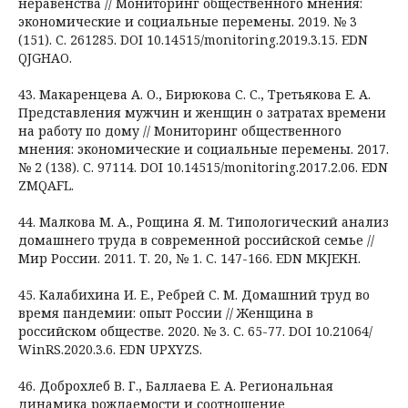
неравенства // Мониторинг общественного мнения:
экономические и социальные перемены. 2019. № 3
(151). С. 261285. DOI 10.14515/monitoring.2019.3.15. EDN
QJGHAO.
43. Макаренцева А. О., Бирюкова С. С., Третьякова Е. А.
Представления мужчин и женщин о затратах времени
на работу по дому // Мониторинг общественного
мнения: экономические и социальные перемены. 2017.
№ 2 (138). С. 97114. DOI 10.14515/monitoring.2017.2.06. EDN
ZMQAFL.
44. Малкова М. А., Рощина Я. М. Типологический анализ
домашнего труда в современной российской семье //
Мир России. 2011. Т. 20, № 1. С. 147-166. EDN MKJEKH.
45. Калабихина И. Е., Ребрей С. М. Домашний труд во
время пандемии: опыт России // Женщина в
российском обществе. 2020. № 3. С. 65-77. DOI 10.21064/
WinRS.2020.3.6. EDN UPXYZS.
46. Доброхлеб В. Г., Баллаева Е. А. Региональная
динамика рождаемости и соотношение