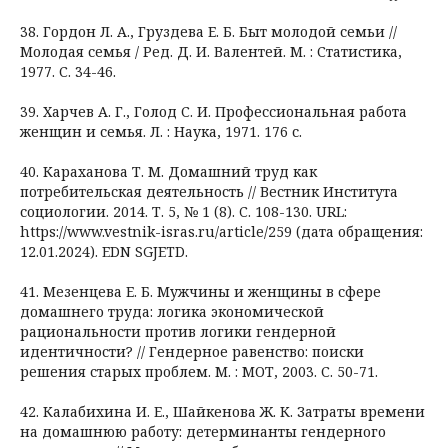
38. Гордон Л. А., Груздева Е. Б. Быт молодой семьи //
Молодая семья / Ред. Д. И. Валентей. М. : Статистика,
1977. С. 34-46.
39. Харчев А. Г., Голод С. И. Профессиональная работа
женщин и семья. Л. : Наука, 1971. 176 с.
40. Караханова Т. М. Домашний труд как
потребительская деятельность // Вестник Института
социологии. 2014. Т. 5, № 1 (8). C. 108-130. URL:
https://www.vestnik-isras.ru/article/259 (дата обращения:
12.01.2024). EDN SGJETD.
41. Мезенцева Е. Б. Мужчины и женщины в сфере
домашнего труда: логика экономической
рациональности против логики гендерной
идентичности? // Гендерное равенство: поиски
решения старых проблем. М. : МОТ, 2003. С. 50-71.
42. Калабихина И. Е., Шайкенова Ж. К. Затраты времени
на домашнюю работу: детерминанты гендерного