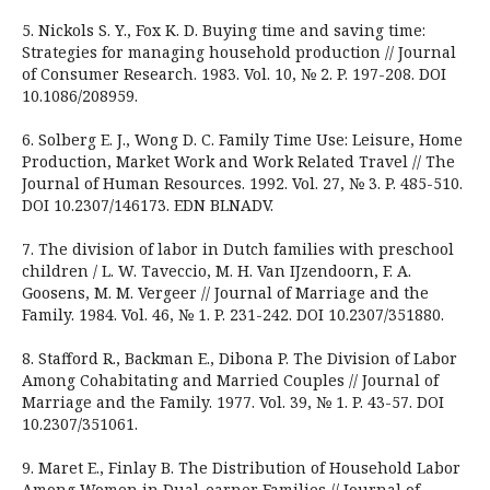
5. Nickols S. Y., Fox K. D. Buying time and saving time:
Strategies for managing household production // Journal
of Consumer Research. 1983. Vol. 10, № 2. P. 197-208. DOI
10.1086/208959.
6. Solberg E. J., Wong D. C. Family Time Use: Leisure, Home
Production, Market Work and Work Related Travel // The
Journal of Human Resources. 1992. Vol. 27, № 3. P. 485-510.
DOI 10.2307/146173. EDN BLNADV.
7. The division of labor in Dutch families with preschool
children / L. W. Taveccio, M. H. Van IJzendoorn, F. A.
Goosens, M. M. Vergeer // Journal of Marriage and the
Family. 1984. Vol. 46, № 1. P. 231-242. DOI 10.2307/351880.
8. Stafford R., Backman E., Dibona P. The Division of Labor
Among Cohabitating and Married Couples // Journal of
Marriage and the Family. 1977. Vol. 39, № 1. P. 43-57. DOI
10.2307/351061.
9. Maret E., Finlay B. The Distribution of Household Labor
Among Women in Dual-earner Families // Journal of