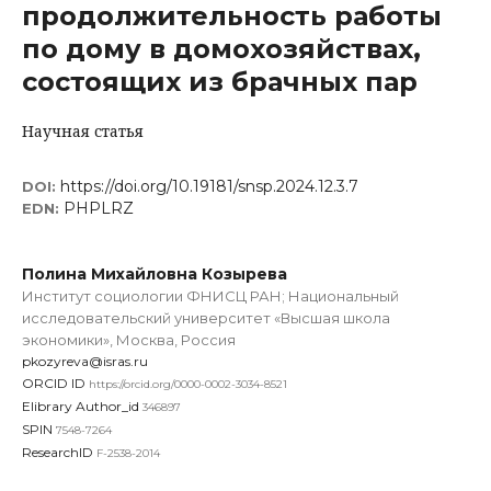
продолжительность работы
по дому в домохозяйствах,
состоящих из брачных пар
Научная статья
https://doi.org/10.19181/snsp.2024.12.3.7
DOI:
PHPLRZ
EDN:
Полина Михайловна Козырева
Институт социологии ФНИСЦ РАН; Национальный
исследовательский университет «Высшая школа
экономики», Москва, Россия
pkozyreva@isras.ru
ORCID ID
https://orcid.org/0000-0002-3034-8521
Elibrary Author_id
346897
SPIN
7548-7264
ResearchID
F-2538-2014