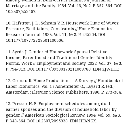
Marriage and the Family. 1984. Vol. 46, № 2. P. 357-364. DOI
10.2307/352467.
10. Hafstrom J. L., Schram V. R. Housework Time of Wives:
Pressure, Facilitators, Constraints // Home Economics
Research Journal. 1983. Vol. 11, № 3. P. 245254. DOI
10.1177/1077727X8301100306.
11. Syrda J. Gendered Housework: Spousal Relative
Income, Parenthood and Traditional Gender Identity
Norms, Work // Employment and Society. 2022. Vol. 37, № 3.
P. 794-813. DOI 10.1177/09500170211069780. EDN ZJWHTF.
12. Gronau R. Home Production — A Survey // Handbook of
Labor Economics. Vol. 1 / Ashenfelter O., Layard R. (ed.)
Amsterdam : Elsevier Science Publishers, 1986. P. 273-304.
13. Presser H. B. Employment schedules among dual-
earner spouses and the division of household labor by
gender // American Sociological Review. 1994. Vol. 59, № 3.
P. 348-364. DOI 10.2307/2095938. EDN HFANGX.