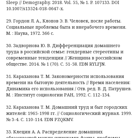
Sleep // Demography. 2018. Vol. 55, № 1. P. 107133. DOI
10.1007/s13524-018-0647-x.
29. Гордон Л. А., Клопов Э. В. Человек, после работы.
Социальные проблемы быта и внерабочего времени.
М. : Наука, 1972. 366 с.
30. Задворнова Ю. В. Дифференциация домашнего
труда в российской семье: гендерные стереотипы и
современные тенденции // Женщина в российском
обществе. 2014. № 1 (70). С. 51-58. EDN RYLFJN.
31. Караханова Т. М. Закономерности использования
времени на бытовую деятельность // Время населения:
Динамика его использования / Отв. ред. В. Д. Патрушев.
М. : Институт социологии РАН, 1992. С. 112-134.
32. Караханова Т. М. Домашний труд и быт городских
жителей: 1965-1998 гг. // Социологический журнал. 1999.
№ 3-4. С. 110-114. EDN PZQKMV.
33. Клецин А. А. Распределение домашних
обязанностей между супругами: факты, проблемы,