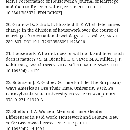
Men's Performance of Housework // Journal of Marriage
and the Family. 1999. Vol. 61, № 3. P. 700711. DOI
10.2307/353571. EDN DCHSFJ.
20. Grunow D., Schulz F., Blossfeld H-P. What determines
change in the division of housework over the course of
marriage? // International Sociology. 2012. Vol. 27, № 3. P.
289-307. DOI 10.1177/0268580911423056.
21. Housework: Who did, does or will do it, and how much
does it matter? / S. M. Bianchi, L. C. Sayer, M. A. Milkie, J. P.
Robinson // Social Forces. 2012. Vol. 91, № 1. P. 55-63. DOI
10.1093/sf/sos120.
22. Robinson J. P., Godbey G. Time for Life: The Surprising
Ways Americans Use Their Time. University Park, PA :
Pennsylvania State University Press, 1999. 424 p. ISBN
978-0-271-01970-3.
23. Shelton B. A. Women, Men and Time: Gender
Differences in Paid Work, Housework and Leisure. New
York : Greenwood Press, 1992. 182 p. DOI
10.1093/sf/71.4.1094.