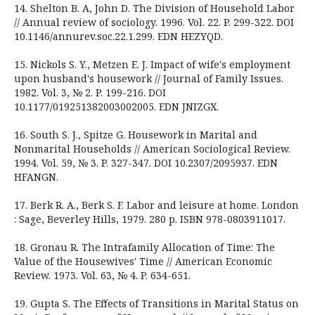
14. Shelton B. A, John D. The Division of Household Labor
// Annual review of sociology. 1996. Vol. 22. P. 299-322. DOI
10.1146/annurev.soc.22.1.299. EDN HEZYQD.
15. Nickols S. Y., Metzen E. J. Impact of wife's employment
upon husband's housework // Journal of Family Issues.
1982. Vol. 3, № 2. P. 199-216. DOI
10.1177/019251382003002005. EDN JNIZGX.
16. South S. J., Spitze G. Housework in Marital and
Nonmarital Households // American Sociological Review.
1994. Vol. 59, № 3. P. 327-347. DOI 10.2307/2095937. EDN
HFANGN.
17. Berk R. A., Berk S. F. Labor and leisure at home. London
: Sage, Beverley Hills, 1979. 280 p. ISBN 978-0803911017.
18. Gronau R. The Intrafamily Allocation of Time: The
Value of the Housewives' Time // American Economic
Review. 1973. Vol. 63, № 4. P. 634-651.
19. Gupta S. The Effects of Transitions in Marital Status on