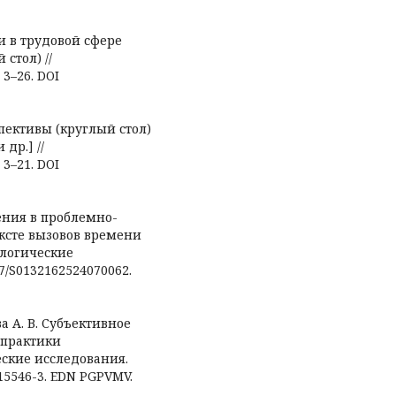
 в трудовой сфере
стол) //
 3–26. DOI
спективы (круглый стол)
 др.] //
 3–21. DOI
нения в проблемно-
ксте вызовов времени
ологические
57/S0132162524070062.
ва А. В. Субъективное
 практики
еские исследования.
015546-3. EDN PGPVMV.