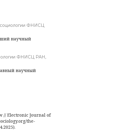
 социологии ФНИСЦ
арший научный
иологии ФНИСЦ РАН,
главный научный
 // Electronic Journal of
/sociology.org/the-
4.2025).