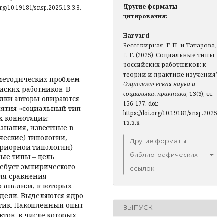
Другие форматы
org/10.19181/snsp.2025.13.3.8.
цитирования:
Harvard
Бессокирная, Г. П. и Татарова,
Г. Г. (2025) ’Социальные типы
российских работников: к
теории и практике изучения’
-методических проблем
Социологическая наука и
йских работников. В
социальная практика
, 13(3), сс.
ылки авторы опираются
156-177. doi:
нятия «социальный тип
https://doi.org/10.19181/snsp.2025
ух коннотаций:
13.3.8.
знания, известные в
ческие) типологии,
Другие форматы
приорной типологии)
библиографических
ные типы – цель
ребует эмпирического
ссылок
для сравнения
 анализа, в которых
дели. Выделяются ядро
ктик. Накопленный опыт
ВЫПУСК
тов, в числе которых