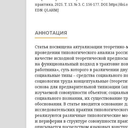
практика, 2025. Т. 13. № 3. С. 156-177. DOI: https://doi.
EDN: QLAHMJ
АННОТАЦИЯ
Статья посвящена актуализации теоретико
проведения типологического анализа росси
качестве исходной теоретической предпос
на функциональный подход в трактовке по
работника», суть которого в различении дв
социальные типы – средства социального по
социологии труда концептуальные (теорети
основа для предварительной типизации (а
изучаемой совокупности объектов; социаль
социального познания, их существование т
обоснования. В статье вводится основание 
исследовательских практик типологического
реализуются различные типологические мо
и периферия в структуре совокупности пра
описывается посредством языковых конструк