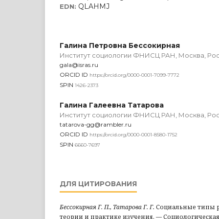
QLAHMJ
EDN:
Галина Петровна Бессокирная
Институт социологии ФНИСЦ РАН, Москва, Ро
gala@isras.ru
ORCID ID
https://orcid.org/0000-0001-7099-7772
SPIN
1426-2373
Галина Галеевна Татарова
Институт социологии ФНИСЦ РАН, Москва, Ро
tatarova-gg@rambler.ru
ORCID ID
https://orcid.org/0000-0001-8580-1752
SPIN
6660-7697
ДЛЯ ЦИТИРОВАНИЯ
Бессокирная Г. П., Татарова Г. Г.
Социальные типы р
теории и практике изучения. — Социологическая