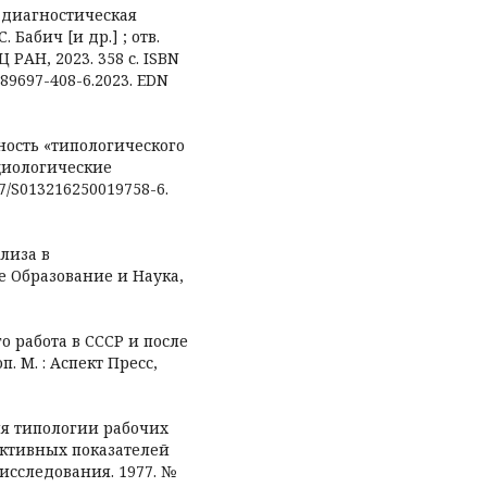
 диагностическая
. Бабич [и др.] ; отв.
Ц РАН, 2023. 358 с. ISBN
-89697-408-6.2023. EDN
анность «типологического
циологические
57/S013216250019758-6.
ализа в
е Образование и Наука,
го работа в СССР и после
оп. М. : Аспект Пресс,
ния типологии рабочих
ективных показателей
исследования. 1977. №