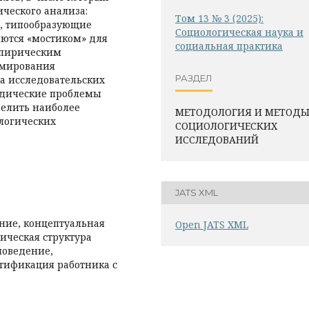
ческого анализа:
Том 13 № 3 (2025):
и, типообразующие
Социологическая наука и
ляются «мостиком» для
социальная практика
мпирическим
рмирования
РАЗДЕЛ
а исследовательских
тодические проблемы
елить наиболее
МЕТОДОЛОГИЯ И МЕТОД
логических
СОЦИОЛОГИЧЕСКИХ
ИССЛЕДОВАНИЙ
JATS XML
ние, концептуальная
Open JATS XML
ическая структура
поведение,
нтификация работника с