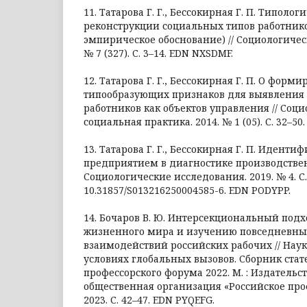
11. Татарова Г. Г., Бессокирная Г. П. Типоло
реконструкции социальных типов работнико
эмпирическое обоснование) // Социологичес
№ 7 (327). C. 3–14. EDN NXSDMF.
12. Татарова Г. Г., Бессокирная Г. П. О фор
типообразующих признаков для выявления
работников как объектов управления // Соци
социальная практика. 2014. № 1 (05). С. 32–50
13. Татарова Г. Г., Бессокирная Г. П. Иденти
предприятием в диагностике производствен
Социологические исследования. 2019. № 4. С.
10.31857/S013216250004585-6. EDN PODYPP.
14. Бочаров В. Ю. Интерсекциональный подх
жизненного мира и изучению повседневны
взаимодействий российских рабочих // Наук
условиях глобальных вызовов. Сборник стат
профессорского форума 2022. М. : Издатель
общественная организация «Российское про
2023. С. 42–47. EDN PYQEFG.