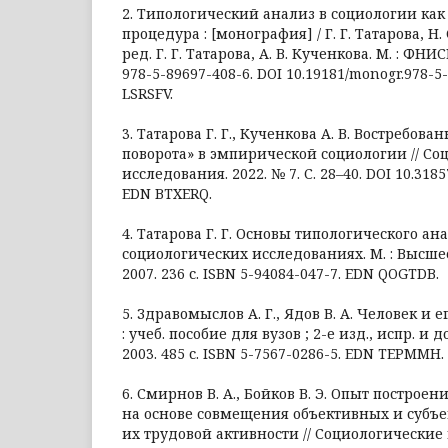
2. Типологический анализ в социологии как
процедура : [монография] / Г. Г. Татарова, Н. С
ред. Г. Г. Татарова, А. В. Кученкова. М. : ФНИС
978-5-89697-408-6. DOI 10.19181/monogr.978-5
LSRSFV.
3. Татарова Г. Г., Кученкова А. В. Востребов
поворота» в эмпирической социологии // Со
исследования. 2022. № 7. С. 28–40. DOI 10.318
EDN BTXERQ.
4. Татарова Г. Г. Основы типологического ан
социологических исследованиях. М. : Высше
2007. 236 с. ISBN 5-94084-047-7. EDN QOGTDB.
5. Здравомыслов А. Г., Ядов В. А. Человек и е
: учеб. пособие для вузов ; 2-е изд., испр. и д
2003. 485 с. ISBN 5-7567-0286-5. EDN TEPMMH.
6. Смирнов В. А., Бойков В. Э. Опыт построе
на основе совмещения объективных и субъ
их трудовой активности // Социологические 