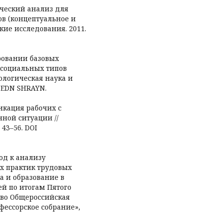
гический анализ для
в (концептуальное и
кие исследования. 2011.
мировании базовых
 социальных типов
ологическая наука и
. EDN SHRAYN.
фикация рабочих с
ной ситуации //
 43–56. DOI
од к анализу
х практик трудовых
а и образование в
ей по итогам Пятого
ство Общероссийская
фессорское собрание»,