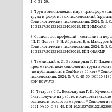
1. С. 31–39.
7. Труд в меняющемся мире: трансформации
труда и фокус новых исследований (круглый 
Социологические исследования. 2024. № 5. С.
10.31857/S0132162524050019. EDN HMKARF.
8. Социология профессий – состояние и пер
/ И. П. Попова, Р. Н. Абрамов, В. А. Мансуров [и
Социологические исследования. 2024. № 8. С.
10.31857/S0132162524080019. EDN ORAXMP.
9. Темницкий А. Л., Бессокирная Г. П. Изме
предметном поле социологии труда в конте
(по публикациям в СоцИсе за 50 лет) // Соци
исследования. 2024. № 7. С. 48–60. DOI 10.318
EDN BOWUTB.
10. Татарова Г. Г., Бессокирная Г. П., Кученко
благополучие на работе: исследовательские
социологического измерения // Социологич
2021. № 10. С. 37–49. DOI 10.31857/S013216250