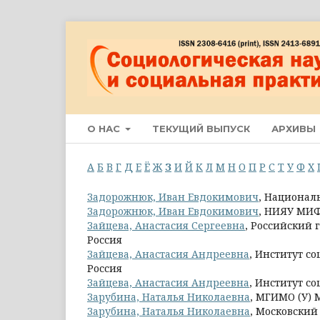
О НАС
ТЕКУЩИЙ ВЫПУСК
АРХИВЫ
А
Б
В
Г
Д
Е
Ё
Ж
З
И
Й
К
Л
М
Н
О
П
Р
С
Т
У
Ф
Х
Задорожнюк, Иван Евдокимович
, Национал
Задорожнюк, Иван Евдокимович
, НИЯУ МИ
Зайцева, Анастасия Сергеевна
, Российский 
Россия
Зайцева, Анастасия Андреевна
, Институт с
Россия
Зайцева, Анастасия Андреевна
, Институт с
Зарубина, Наталья Николаевна
, МГИМО (У)
Зарубина, Наталья Николаевна
, Московски