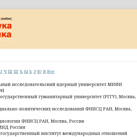
Ц
Ч
Ш
Щ
Ъ
Ы
Ь
Э
Ю
Я
Все
ьный исследовательский ядерный университет МИФИ
ФИ
государственный гуманитарный университет (РГГУ), Москва,
оциально-политических исследований ФНИСЦ РАН, Москва,
оциологии ФНИСЦ РАН, Москва, Россия
 МИД России
й государственный институт международных отношений