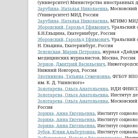
(университет) Министерства иностранных 
Зарубина, Наталья Николаевна
, Московски
(Университет) МИД России
Зарубина, Наталья Николаевна
, МГИМО МИД 
Зборовский, Гарольд Ефимович
, Уральский
Б.Н.Ельцина, Екатеринбург, Россия
Зборовский, Гарольд Ефимович
, Уральский
Н. Ельцина, Екатеринбург, Россия
Зеленская, Мария Петровна
, журнал «Дайдж
медицинских журналистов, Москва, Россия
Зернов, Дмитрий Васильевич
, Нижегородск
Нижний Новгород, Россия
Злотникова, Татьяна Семеновна
, ФГБОУ ВПО
им. К. Д. Ушинского»
Золотарева, Ольга Анатольевна
, ИДИ ФНИСЦ
Золотарева, Ольга Анатольевна
, Институт 
Золотарева, Ольга Анатольевна
, Московский
Россия
Зорина, Анна Евгеньевна
, Институт социол
Зорина, Анна Евгеньевна
, Институт социо
Зорина, Анна Евгеньевна
, Институт социол
Зубок, Юлия Альбертовна
, Институт социал
Зыбуновская, Наталья Владимировна
, Инст