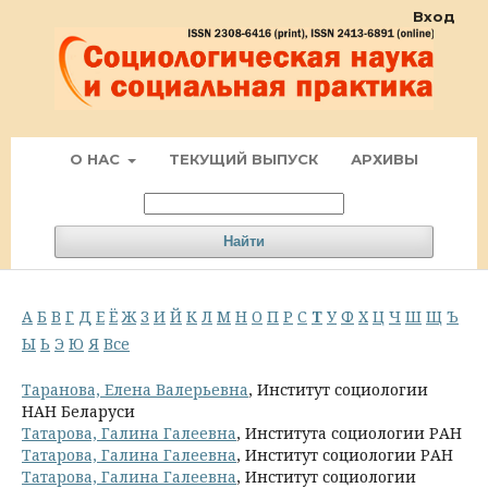
Вход
О НАС
ТЕКУЩИЙ ВЫПУСК
АРХИВЫ
Найти
А
Б
В
Г
Д
Е
Ё
Ж
З
И
Й
К
Л
М
Н
О
П
Р
С
Т
У
Ф
Х
Ц
Ч
Ш
Щ
Ъ
Ы
Ь
Э
Ю
Я
Все
Таранова, Елена Валерьевна
, Институт социологии
НАН Беларуси
Татарова, Галина Галеевна
, Института социологии РАН
Татарова, Галина Галеевна
, Институт социологии РАН
Татарова, Галина Галеевна
, Институт социологии