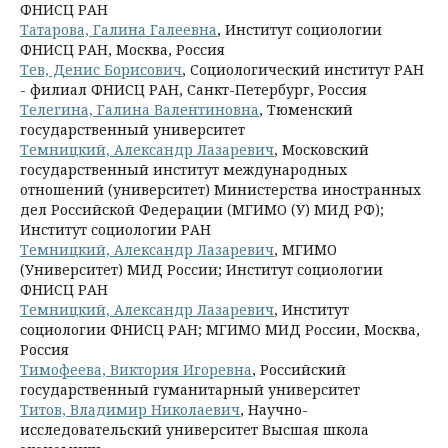
ФНИСЦ РАН
Татарова, Галина Галеевна
, Институт социологии
ФНИСЦ РАН, Москва, Россия
Тев, Денис Борисович
, Социологический институт РАН
- филиал ФНИСЦ РАН, Санкт-Петербург, Россия
Телегина, Галина Валентиновна
, Тюменский
государственный университет
Темницкий, Александр Лазаревич
, Московский
государственный институт международных
отношений (университет) Министерства иностранных
дел Российской Федерации (МГИМО (У) МИД РФ);
Институт социологии РАН
Темницкий, Александр Лазаревич
, МГИМО
(Университет) МИД России; Институт социологии
ФНИСЦ РАН
Темницкий, Александр Лазаревич
, Институт
социологии ФНИСЦ РАН; МГИМО МИД России, Москва,
Россия
Тимофеева, Виктория Игоревна
, Российский
государственный гуманитарный университет
Титов, Владимир Николаевич
, Научно-
исследовательский университет Высшая школа