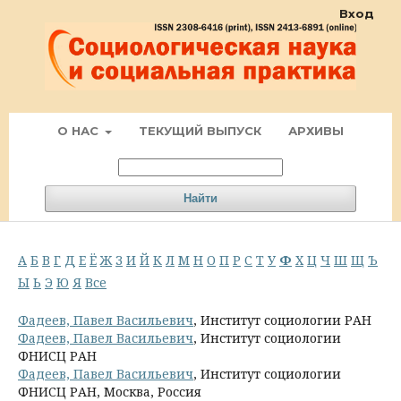
Вход
О НАС
ТЕКУЩИЙ ВЫПУСК
АРХИВЫ
Найти
А
Б
В
Г
Д
Е
Ё
Ж
З
И
Й
К
Л
М
Н
О
П
Р
С
Т
У
Ф
Х
Ц
Ч
Ш
Щ
Ъ
Ы
Ь
Э
Ю
Я
Все
Фадеев, Павел Васильевич
, Институт социологии РАН
Фадеев, Павел Васильевич
, Институт социологии
ФНИСЦ РАН
Фадеев, Павел Васильевич
, Институт социологии
ФНИСЦ РАН, Москва, Россия