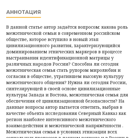
АННОТАЦИЯ
В данной статье автор задаётся вопросом: какова роль
межэтнической семьи в современном российском
обществе, которое вступило в новый этап
цивилизацион­ного развития, характеризующийся
доминированием этнических маркеров в процессе
выстраивания идентификационной матрицы у
различных народов России? Способна ли сегодня
межэтническая семья стать рупором миролюбия и
согласия в обществе, утратившем высокую культуру
межэтнического общения? Нужна ли сегодня России,
синтезирующей в своей основе цивилизационные
культуры Запада и Востока, межэтни­ческая семья для
обеспечения её цивилизационной безопасности? На
данные вопросы автор пытается ответить, выбрав в
качестве объекта исследования Северный Кавказ как
регион наиболее интенсивного межэтнического
взаимодействия и межэтнической на­пряжённости .
Межэтническая семья в условиях этнизации всех
социальных процессов в данном регионе и в России в