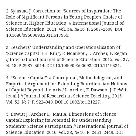
2. Sjaastad J. Correction to: ‘Sources of Inspiration: The
Role of Significant Persons in Young People’s Choice of
Science in Higher Education’ // International Journal of
Science Education. 2011. Vol. 34, № 16. P. 2607–2608. DOI
10.1080/09500693.2011.617935.
3. Teachers’ Understanding and Operationalisation of
‘Science Capital’ / H. King, E. Nomikou, L. Archer, E. Regan
// International Journal of Science Education. 2015. Vol. 37,
№ 18. P. 2987–3014. DOI 10.1080/09500693.2015.1119331.
4. “Science Capital”: a Conceptual, Methodological, and
Empirical Argument for Extending Bourdieusian Notions
of Capital Beyond the Arts / L. Archer, E. Dawson, J. DeWitt
[et al.] // Journal of Research in Science Teaching. 2015.
Vol. 52, № 7. P. 922–948. DOI 10.1002/tea.21227.
5. DeWitt J., Archer L., Mau A. Dimensions of Science
Capital: Exploring its Potential for Understanding
Students’ Science Participation // International Journal of
Science Education. 2016. Vol. 38, № 16. Р. 2431–2449. DOI