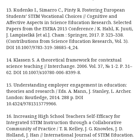
13. Kudenko I., Simarro C., Pintу R. Fostering European
Students’ STEM Vocational Choices // Cognitive and
Affective Aspects in Science Education Research. Selected
Papers from the ESERA 2015 Conference / K. Hahl, K. Juuti,
J. Lampiselkä [et al.]. Cham : Springer, 2017. P. 323–338.
(Contributions from Science Education Research, Vol. 3).
DOI 10.1007/9783-319-58685-4_24.
14. Klassen S. А theoretical framework for contextual
science teaching // Interchange. 2006. Vol. 37, № 1-2. Р. 31–
62. DOI 10.1007/s10780-006-8399-8.
15. Understanding employer engagement in education:
theories and research / Eds. A. Mann, J. Stanley, L. Archer.
London: Routledge, 2014. 288 p. DOI
10.4324/9781315779966.
16. Increasing High School Teachers Self-Efficacy for
Integrated STEM Instruction through a Collaborative
Community of Practice / T. R. Kelley, J. G. Knowles, J. D.
Holland, J. Han // International Journal of STEM Education.