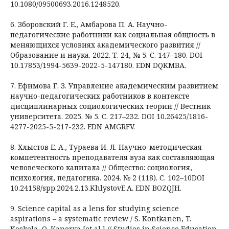
10.1080/09500693.2016.1248520.
6. Зборовский Г. Е., Амбарова П. А. Научно-
педагогические работники как социальная общность в
меняющихся условиях академического развития //
Образование и наука. 2022. Т. 24, № 5. С. 147–180. DOI
10.17853/1994-5639-2022-5-147180. EDN DQKMBA.
7. Ефимова Г. З. Управление академическим развитием
научно-педагогических работников в контексте
дисциплинарных социологических теорий // Вестник
университета. 2025. № 5. С. 217–232. DOI 10.26425/1816-
4277-2025-5-217-232. EDN AMGRFV.
8. Хлыстов Е. А., Тураева И. Л. Научно-методическая
компетентность преподавателя вуза как составляющая
человеческого капитала // Общество: социология,
психология, педагогика. 2024. № 2 (118). С. 102–10DOI
10.24158/spp.2024.2.13.KhlystovE.A. EDN BOZQJH.
9. Science capital as a lens for studying science
aspirations – a systematic review / S. Kontkanen, T.
Koskela, O. Kanerva [et al.] // Studies in Science Education.