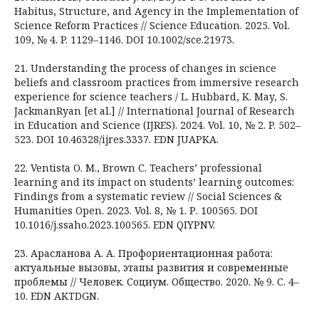
Habitus, Structure, and Agency in the Implementation of
Science Reform Practices // Science Education. 2025. Vol.
109, № 4. P. 1129–1146. DOI 10.1002/sce.21973.
21. Understanding the process of changes in science
beliefs and classroom practices from immersive research
experience for science teachers / L. Hubbard, K. May, S.
JackmanRyan [et al.] // International Journal of Research
in Education and Science (IJRES). 2024. Vol. 10, № 2. P. 502–
523. DOI 10.46328/ijres.3337. EDN JUAPKA.
22. Ventista O. M., Brown C. Teachers’ professional
learning and its impact on students’ learning outcomes:
Findings from a systematic review // Social Sciences &
Humanities Open. 2023. Vol. 8, № 1. Р. 100565. DOI
10.1016/j.ssaho.2023.100565. EDN QIYPNV.
23. Арасланова А. А. Профориентационная работа:
актуальные вызовы, этапы развития и современные
проблемы // Человек. Социум. Общество. 2020. № 9. С. 4–
10. EDN AKTDGN.