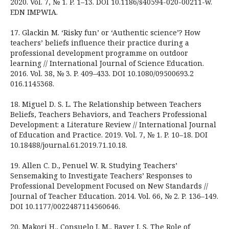
2020. Vol. 7, № 1. P. 1–13. DOI 10.1186/s40594-020-00211-w.
EDN IMPWIA.
17. Glackin M. ‘Risky fun’ or ‘Authentic science’? How
teachers’ beliefs influence their practice during a
professional development programme on outdoor
learning // International Journal of Science Education.
2016. Vol. 38, № 3. P. 409–433. DOI 10.1080/09500693.2
016.1145368.
18. Miguel D. S. L. The Relationship between Teachers
Beliefs, Teachers Behaviors, and Teachers Professional
Development: a Literature Review // International Journal
of Education and Practice. 2019. Vol. 7, № 1. P. 10–18. DOI
10.18488/journal.61.2019.71.10.18.
19. Allen C. D., Penuel W. R. Studying Teachers’
Sensemaking to Investigate Teachers’ Responses to
Professional Development Focused on New Standards //
Journal of Teacher Education. 2014. Vol. 66, № 2. P. 136–149.
DOI 10.1177/0022487114560646.
20. Makori H., Consuelo J. M., Bayer I. S. The Role of