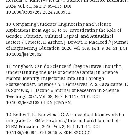
2024. Vol. 61, № 1. P. 89–115. DOI
10.1080/03057267.2024.2388931.
10. Comparing Students’ Engineering and Science
Aspirations from Age 10 to 16: Investigating the Role of
Gender, Ethnicity, Cultural Capital, and Attitudinal
Factors / J. Moote, L. Archer, J. DeWitt, E. MacLeod // Journal
of Engineering Education. 2020. Vol. 109, № 1. P. 34–51. DOI
10.1002/jee.20302.
11. “Anybody Can do Science if They’re Brave Enough”:
Understanding the Role of Science Capital in Science
Majors’ Identity Trajectories into and Through
Postsecondary Science / A. J. Gonsalves, A. S. Cavalcante, E.
D. Sprowls, H. Iacono // Journal of Research in Science
Teaching. 2021. Vol. 58, № 8. P. 1117–1151. DOI
10.1002/tea.21695. EDN JCMYAN.
12. Kelley T. R., Knowles J. G. A conceptual framework for
integrated STEM education // International Journal of
STEM Education. 2016. Vol. 3, № 1. P. 1–11. DOI
10.1186/s40594-016-0046-z. EDN ZZOGGQ.