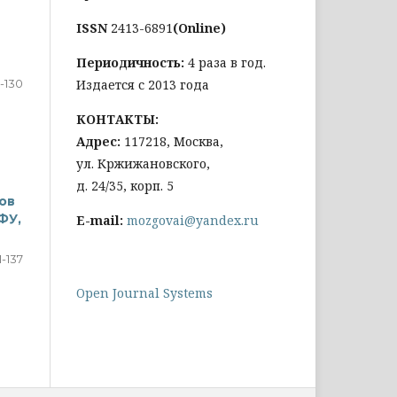
ISSN
2413-6891
(Online)
Периодичность:
4 раза в год.
1-130
Издается с 2013 года
КОНТАКТЫ:
Адрес:
117218, Москва,
ул. Кржижановского,
д. 24/35, корп. 5
ов
ФУ,
E-mail:
mozgovai@yandex.ru
1-137
Open Journal Systems