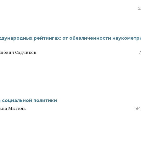
5
ждународных рейтингах: от обезличенности наукометр
йлович Садчиков
7
 социальной политики
овна Мытиль
84