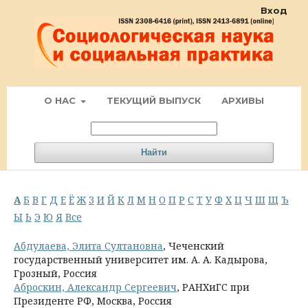
Вход
О НАС
ТЕКУЩИЙ ВЫПУСК
АРХИВЫ
Найти
А
Б
В
Г
Д
Е
Ё
Ж
З
И
Й
К
Л
М
Н
О
П
Р
С
Т
У
Ф
Х
Ц
Ч
Ш
Щ
Ъ
Ы
Ь
Э
Ю
Я
Все
Абдулаева, Элита Султановна
, Чеченский
государственный университет им. А. А. Кадырова,
Грозный, Россия
Аброскин, Александр Сергеевич
, РАНХиГС при
Президенте РФ, Москва, Россия