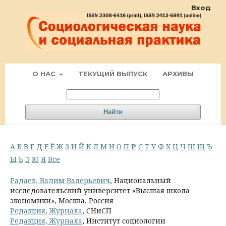
Вход
О НАС
ТЕКУЩИЙ ВЫПУСК
АРХИВЫ
Найти
А
Б
В
Г
Д
Е
Ё
Ж
З
И
Й
К
Л
М
Н
О
П
Р
С
Т
У
Ф
Х
Ц
Ч
Ш
Щ
Ъ
Ы
Ь
Э
Ю
Я
Все
Радаев, Вадим Валерьевич
, Национальный
исследовательский университет «Высшая школа
экономики», Москва, Россия
Редакция, Журнала
, СНиСП
Редакция, Журнала
, Институт социологии